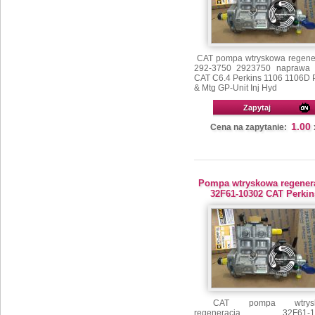
CAT pompa wtryskowa regene
292-3750 2923750 naprawa s
CAT C6.4 Perkins 1106 1106D
& Mtg GP-Unit Inj Hyd
Zapytaj
1.00
Cena na zapytanie:
Pompa wtryskowa regener
32F61-10302 CAT Perkin
CAT pompa wtrysk
regeneracja 32F61-1