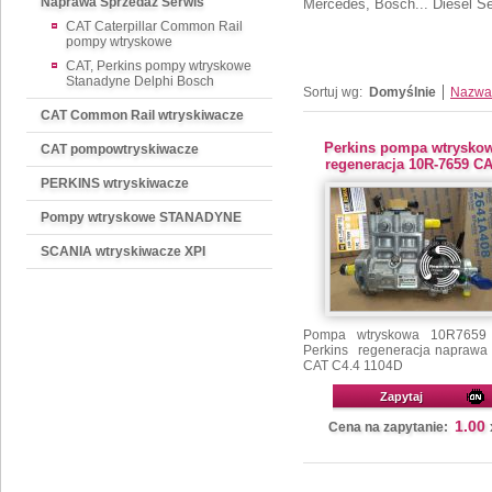
Naprawa Sprzedaż Serwis
Mercedes, Bosch... Diesel S
CAT Caterpillar Common Rail
pompy wtryskowe
CAT, Perkins pompy wtryskowe
Stanadyne Delphi Bosch
Sortuj wg:
Domyślnie
Nazwa
CAT Common Rail wtryskiwacze
Perkins pompa wtrysko
CAT pompowtryskiwacze
regeneracja 10R-7659 C
PERKINS wtryskiwacze
Pompy wtryskowe STANADYNE
SCANIA wtryskiwacze XPI
Pompa wtryskowa 10R7659
Perkins regeneracja naprawa s
CAT C4.4 1104D
Zapytaj
1.00
Cena na zapytanie: