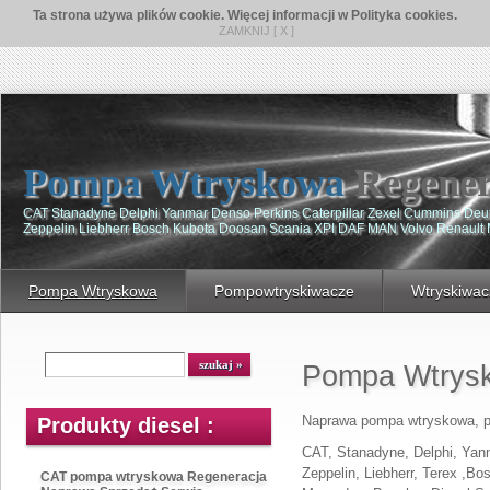
Ta strona używa plików cookie. Więcej informacji w Polityka cookies.
ZAMKNIJ [ X ]
Pompa Wtryskowa
Regener
CAT Stanadyne Delphi Yanmar Denso Perkins Caterpillar Zexel Cummins De
Zeppelin Liebherr Bosch Kubota Doosan Scania XPI DAF MAN Volvo Renault
Pompa Wtryskowa
Pompowtryskiwacze
Wtryskiwac
Pompa Wtrys
Naprawa pompa wtryskowa, 
Produkty diesel :
CAT, Stanadyne, Delphi, Yanm
Zeppelin, Liebherr, Terex ,B
CAT pompa wtryskowa Regeneracja