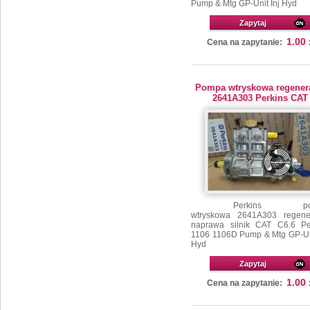
Pump & Mtg GP-Unit Inj Hyd
Zapytaj
1.00
Cena na zapytanie:
Pompa wtryskowa regener
2641A303 Perkins CAT
Perkins pom
wtryskowa 2641A303 regene
naprawa silnik CAT C6.6 Pe
1106 1106D Pump & Mtg GP-Uni
Hyd
Zapytaj
1.00
Cena na zapytanie: