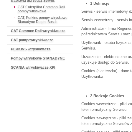
Naprawa Sprzedaż Serwis
1 Definicje
CAT Caterpillar Common Rail
pompy wtryskowe
Serwis - serwis internetowy 
CAT, Perkins pompy wtryskowe
Serwis zewnętrzny - serwis i
Stanadyne Delphi Bosch
Administrator - firma Regene
CAT Common Rail wtryskiwacze
pośrednictwem Serwisu oraz 
CAT pompowtryskiwacze
Użytkownik - osoba fizyczna,
Serwisu.
PERKINS wtryskiwacze
Urządzenie - elektroniczne 
Pompy wtryskowe STANADYNE
uzyskuje dostęp do Serwisu
SCANIA wtryskiwacze XPI
Cookies (ciasteczka) - dane
Użytkownika
2 Rodzaje Cookies
Cookies wewnętrzne - pliki 
teleinformatyczny Serwisu
Cookies zewnętrzne - pliki 
teleinformatyczne Serwisów 