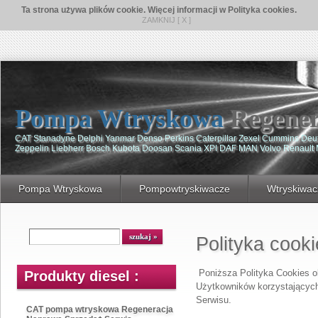
Ta strona używa plików cookie. Więcej informacji w Polityka cookies.
ZAMKNIJ [ X ]
Pompa Wtryskowa
Regener
CAT Stanadyne Delphi Yanmar Denso Perkins Caterpillar Zexel Cummins De
Zeppelin Liebherr Bosch Kubota Doosan Scania XPI DAF MAN Volvo Renault
Pompa Wtryskowa
Pompowtryskiwacze
Wtryskiwac
Polityka cook
Poniższa Polityka Cookies o
Produkty diesel :
Użytkowników korzystających 
Serwisu.
CAT pompa wtryskowa Regeneracja