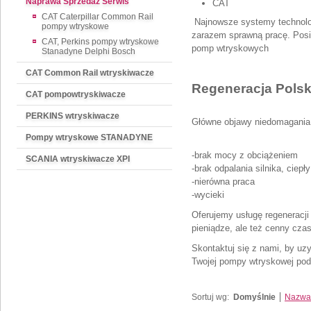
Naprawa Sprzedaż Serwis
CAT
CAT Caterpillar Common Rail
Najnowsze systemy technolo
pompy wtryskowe
zarazem sprawną pracę. Posia
CAT, Perkins pompy wtryskowe
pomp wtryskowych
Stanadyne Delphi Bosch
CAT Common Rail wtryskiwacze
Regeneracja Polsk
CAT pompowtryskiwacze
PERKINS wtryskiwacze
Główne objawy niedomagania
Pompy wtryskowe STANADYNE
-brak mocy z obciążeniem
SCANIA wtryskiwacze XPI
-brak odpalania silnika, ciepł
-nierówna praca
-wycieki
Oferujemy usługę regeneracji
pieniądze, ale też cenny czas
Skontaktuj się z nami, by uzy
Twojej pompy wtryskowej poda
Sortuj wg:
Domyślnie
Nazwa