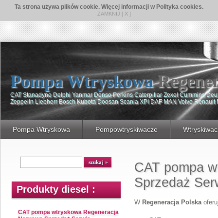
Ta strona używa plików cookie. Więcej informacji w Polityka cookies.
ZAMKNIJ [ X ]
Pompa Wtryskowa
Regener
CAT Stanadyne Delphi Yanmar Denso Perkins Caterpillar Zexel Cummins De
Zeppelin Liebherr Bosch Kubota Doosan Scania XPI DAF MAN Volvo Renault
Pompa Wtryskowa
Pompowtryskiwacze
Wtryskiwac
CAT pompa wt
Sprzedaż Ser
Produkty diesel :
W
Regeneracja Polska
ofer
CAT pompa wtryskowa Regeneracja