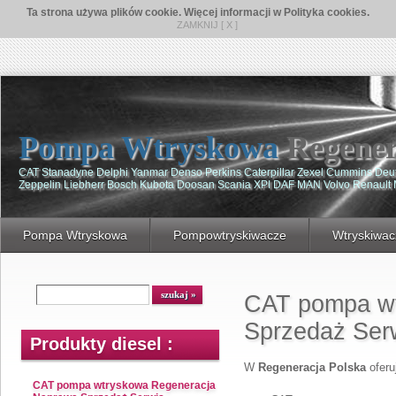
Ta strona używa plików cookie. Więcej informacji w Polityka cookies.
ZAMKNIJ [ X ]
Pompa Wtryskowa
Regener
CAT Stanadyne Delphi Yanmar Denso Perkins Caterpillar Zexel Cummins De
Zeppelin Liebherr Bosch Kubota Doosan Scania XPI DAF MAN Volvo Renault
Pompa Wtryskowa
Pompowtryskiwacze
Wtryskiwac
CAT pompa wt
Sprzedaż Ser
Produkty diesel :
W
Regeneracja Polska
ofer
CAT pompa wtryskowa Regeneracja