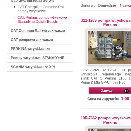
Naprawa Sprzedaż Serwis
Sortuj wg:
Domyślnie
Nazwa
CAT Caterpillar Common Rail
pompy wtryskowe
CAT, Perkins pompy wtryskowe
321-1269 pompa wtryskowa
Stanadyne Delphi Bosch
Perkins
CAT Common Rail wtryskiwacze
CAT pompowtryskiwacze
PERKINS wtryskiwacze
Pompy wtryskowe STANADYNE
SCANIA wtryskiwacze XPI
321-1269 3211269 CAT p
wtryskowa regeneracja na
silnik CAT C Perkins 1106 
Pump & Mtg GP-Unit Inj Hyd
Zapytaj
1.00
Cena na zapytanie:
10R-7662 pompa wtryskowa
Perkins