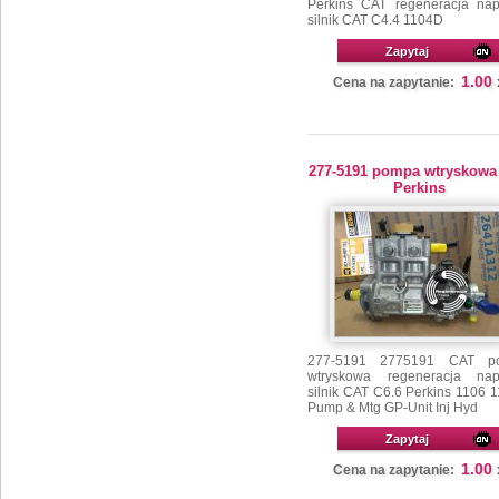
Perkins CAT regeneracja na
silnik CAT C4.4 1104D
Zapytaj
1.00
Cena na zapytanie:
277-5191 pompa wtryskowa
Perkins
277-5191 2775191 CAT p
wtryskowa regeneracja na
silnik CAT C6.6 Perkins 1106 
Pump & Mtg GP-Unit Inj Hyd
Zapytaj
1.00
Cena na zapytanie: