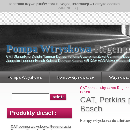
Ta strona używa plików cookie. Więcej informacji w Polityka cookies.
ZAMKNIJ [ X ]
Pompa Wtryskowa
Regener
CAT Stanadyne Delphi Yanmar Denso Perkins Caterpillar Zexel Cummins De
Zeppelin Liebherr Bosch Kubota Doosan Scania XPI DAF MAN Volvo Renault
Pompa Wtryskowa
Pompowtryskiwacze
Wtryskiwac
CAT pompa wtryskowa Regener
Bosch
CAT, Perkins
Bosch
Produkty diesel :
Pompy wtryskowe do silników
CAT pompa wtryskowa Regeneracja