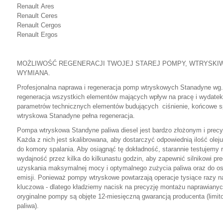
Renault Ares
Renault Ceres
Renault Cergos
Renault Ergos
MOŻLIWOŚĆ REGENERACJI TWOJEJ STAREJ POMPY, WTRYSKI
WYMIANA.
Profesjonalna naprawa i regeneracja pomp wtryskowych Stanadyne wg.t
regeneracja wszystkich elementów mających wpływ na pracę i wydate
parametrów technicznych elementów budujących ciśnienie, końcowe 
wtryskowa Stanadyne pełna regeneracja.
Pompa wtryskowa Standyne paliwa diesel jest bardzo złożonym i prec
Każda z nich jest skalibrowana, aby dostarczyć odpowiednią ilość ole
do komory spalania. Aby osiągnąć tę dokładność, starannie testujem
wydajność przez kilka do kilkunastu godzin, aby zapewnić silnikowi pr
uzyskania maksymalnej mocy i optymalnego zużycia paliwa oraz do o
emisji. Ponieważ pompy wtryskowe powtarzają operacje tysiące razy n
kluczowa - dlatego kładziemy nacisk na precyzję montażu naprawian
oryginalne pompy są objęte 12-miesięczną gwarancją producenta (limi
paliwa).