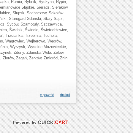
ąska, Rumia, Rybnik, Rydzyna, Rypin,
emianowice Śląskie, Sieradz, Sieraków,
łubice, Słupsk, Sochaczew, Sokołów
ński, Starogard Gdański, Stary Sącz,
zędz, Syców, Szamotuły, Szczawnica,
ica, Świdnik, Świecie, Świętochłowice,
ń, Trzcianka, Trzebinia, Tuchola,
no, Wągrowiec, Wejherowo, Węgrów,
eśnia, Wyrzysk, Wysokie Mazowieckie,
szynek, Zduny, Zduńska Wola, Zelów,
ja, Złotów, Żagań, Żerków, Żmigród, Żnin,
« powrót
drukuj