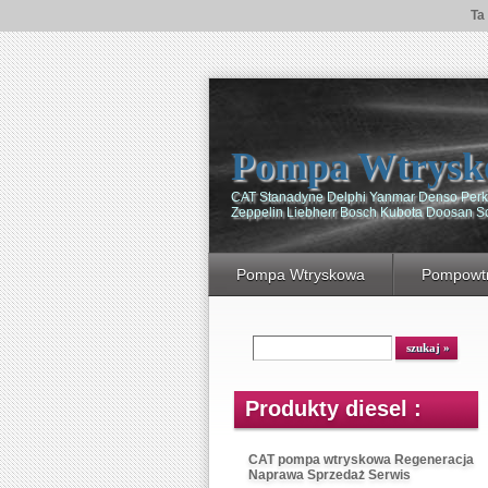
Ta
Pompa Wtrysk
CAT Stanadyne Delphi Yanmar Denso Perki
Zeppelin Liebherr Bosch Kubota Doosan 
Pompa Wtryskowa
Pompowtr
Produkty diesel :
CAT pompa wtryskowa Regeneracja
Naprawa Sprzedaż Serwis