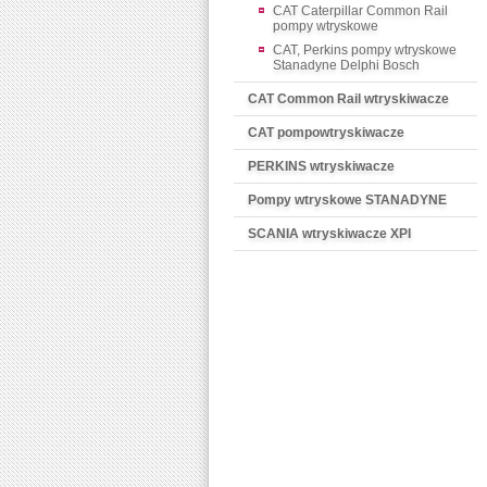
CAT Caterpillar Common Rail
pompy wtryskowe
CAT, Perkins pompy wtryskowe
Stanadyne Delphi Bosch
CAT Common Rail wtryskiwacze
CAT pompowtryskiwacze
PERKINS wtryskiwacze
Pompy wtryskowe STANADYNE
SCANIA wtryskiwacze XPI