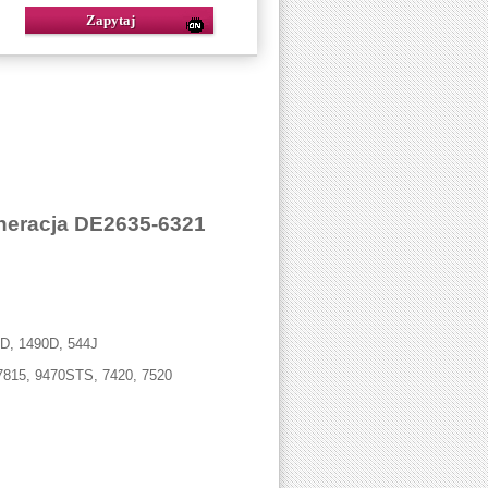
neracja DE2635-6321
0D, 1490D, 544J
 7815, 9470STS, 7420, 7520