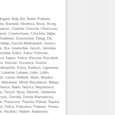
ogard, Biały Bór, Bielsk Podlaski,
ków, Braniewo, Brodnica, Brusy, Brzeg,
odzież, Chojnów, Chorzów, Choszczno,
ersk, Częstochowa, Człuchów, Dąbie,
iałdowo, Dzierżoniów, Elbląg, Ełk,
ołdap, Gorzów Wielkopolski, Gostyń,
, Iłża, Inowrocław, Jarocin, Jarosław,
Józefów, Kalisz, Kalisz Pomorski,
ce, Kępno, Kielce, Kleczew, Kluczbork,
lin, Kościan, Kozienice, Koźmin
ielkopolski, Kutno, Kwidzyn, Legionowo,
 Lubartów, Lubawa, Lubin, Lublin,
dź, Łuków, Malbork, Marki, Miastko,
e, Milanówek, Mińsk Mazowiecki, Mława,
nice, Nakło, Nidzica, Niepołomice,
 Tomyśl, Nysa, Oborniki, Odolanów,
rzyski, Ostróda, Ostrów Mazowiecka,
n, Piaseczno, Piastów, Piekary Śląskie,
sk, Police, Polkowice, Połaniec, Poniec,
wo, Racibórz, Radom, Radomsko,