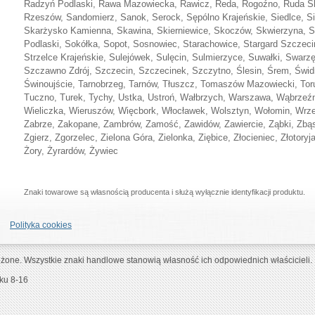
Radzyń Podlaski, Rawa Mazowiecka, Rawicz, Reda, Rogoźno, Ruda Śl
Rzeszów, Sandomierz, Sanok, Serock, Sępólno Krajeńskie, Siedlce, Si
Skarżysko Kamienna, Skawina, Skierniewice, Skoczów, Skwierzyna, S
Podlaski, Sokółka, Sopot, Sosnowiec, Starachowice, Stargard Szczeci
Strzelce Krajeńskie, Sulejówek, Sulęcin, Sulmierzyce, Suwałki, Swar
Szczawno Zdrój, Szczecin, Szczecinek, Szczytno, Ślesin, Śrem, Świdn
Świnoujście, Tarnobrzeg, Tarnów, Tłuszcz, Tomaszów Mazowiecki, Toru
Tuczno, Turek, Tychy, Ustka, Ustroń, Wałbrzych, Warszawa, Wąbrzeź
Wieliczka, Wieruszów, Więcbork, Włocławek, Wolsztyn, Wołomin, Wrz
Zabrze, Zakopane, Zambrów, Zamość, Zawidów, Zawiercie, Ząbki, Zbą
Zgierz, Zgorzelec, Zielona Góra, Zielonka, Ziębice, Złocieniec, Złotory
Żory, Żyrardów, Żywiec
Znaki towarowe są własnością producenta i służą wyłącznie identyfikacji produktu.
Polityka cookies
zeżone. Wszystkie znaki handlowe stanowią własność ich odpowiednich właścicieli.
ku 8-16