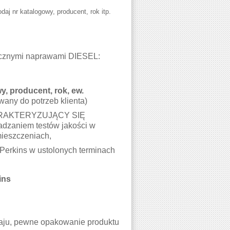
daj nr katalogowy, producent, rok itp.
stycznymi naprawami DIESEL:
, producent, rok, ew.
wany do potrzeb klienta)
RAKTERYZUJĄCY SIĘ
zaniem testów jakości w
mieszczeniach,
Perkins w ustolonych terminach
ins
kraju, pewne opakowanie produktu