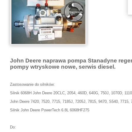
John Deere naprawa pompa Stanadyne rege
pompy wtryskowe nowe, serwis diesel.
Zastosowanie do silników:
Silnik 6068H John Deere 20CLC, 2054, 460D, 640G, 750J, 1070D, 111
John Deere 7420, 7520, 7715, 7185J, 7205J, 7815, 9470, S540, 7715,
Silnik John Deere PowerTech 6.8L 6068HF275
Do: