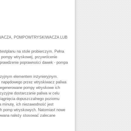
WACZA, POMPOWTRYSKIWACZA LUB
estplanu na stole probierczym. Pełna
k pompy wtryskowej, przywrócenie
sprawdzenie poprawności dawek - pompa
yzyjnym elementem inżynieryjnym.
ju napędowego przez wtryskiwacz paliwa
y regenerowane pompy wtryskowe ich
ecyzyjne dostarczanie paliwa w celu
siągnięcia dopuszczalnego poziomu
a minutę, ich niezawodność jest
ych pomp wtryskowych. Natomiast nowe
towana należy stosować zalecane