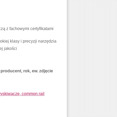
ą z fachowymi certyfikatami
iej klasy i precyzji narzędzia
j jakości
producent, rok, ew. zdjęcie
skiwacze, common rail