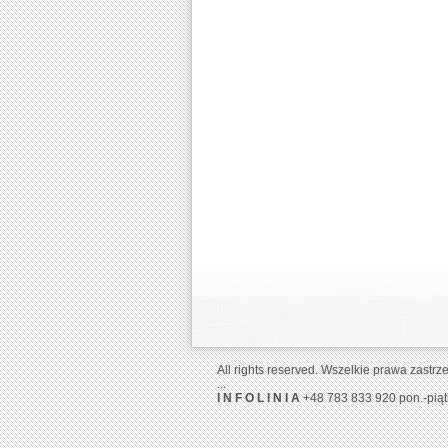
All rights reserved. Wszelkie prawa zastr
...
I N F O L I N I A
+48 783 833 920 pon.-piąt