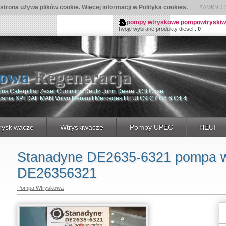
 strona używa plików cookie. Więcej informacji w Polityka cookies.
ZAMKNIJ [ 
pompy wtryskowe pompowtryskiwacz
Twoje wybrane produkty diesel::
0
owa
Regeneracja
ns Caterpillar Zexel Cummins Deutz John Deere JCB Case
Scania XPI DAF MAN Volvo Renault Mercedes HEUI C9 C7 C6.6 C4.4
yskiwacze
Wtryskiwacze
Pompy UPEC
HEUI
Stanadyne DE2635-6321 pompa 
DE26356321
Pompa Wtryskowa