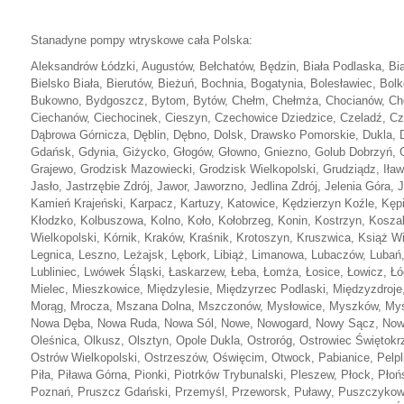
Stanadyne pompy wtryskowe cała Polska:
Aleksandrów Łódzki, Augustów, Bełchatów, Będzin, Biała Podlaska, Biał
Bielsko Biała, Bierutów, Bieżuń, Bochnia, Bogatynia, Bolesławiec, Bol
Bukowno, Bydgoszcz, Bytom, Bytów, Chełm, Chełmża, Chocianów, Ch
Ciechanów, Ciechocinek, Cieszyn, Czechowice Dziedzice, Czeladź, Cz
Dąbrowa Górnicza, Dęblin, Dębno, Dolsk, Drawsko Pomorskie, Dukla, Dz
Gdańsk, Gdynia, Giżycko, Głogów, Głowno, Gniezno, Golub Dobrzyń, G
Grajewo, Grodzisk Mazowiecki, Grodzisk Wielkopolski, Grudziądz, Iława
Jasło, Jastrzębie Zdrój, Jawor, Jaworzno, Jedlina Zdrój, Jelenia Góra, 
Kamień Krajeński, Karpacz, Kartuzy, Katowice, Kędzierzyn Koźle, Kępi
Kłodzko, Kolbuszowa, Kolno, Koło, Kołobrzeg, Konin, Kostrzyn, Kosza
Wielkopolski, Kórnik, Kraków, Kraśnik, Krotoszyn, Kruszwica, Książ W
Legnica, Leszno, Leżajsk, Lębork, Libiąż, Limanowa, Lubaczów, Lubań,
Lubliniec, Lwówek Śląski, Łaskarzew, Łeba, Łomża, Łosice, Łowicz, Łó
Mielec, Mieszkowice, Międzylesie, Międzyrzec Podlaski, Międzyzdroj
Morąg, Mrocza, Mszana Dolna, Mszczonów, Mysłowice, Myszków, Myśle
Nowa Dęba, Nowa Ruda, Nowa Sól, Nowe, Nowogard, Nowy Sącz, Nowy,
Oleśnica, Olkusz, Olsztyn, Opole Dukla, Ostroróg, Ostrowiec Świętok
Ostrów Wielkopolski, Ostrzeszów, Oświęcim, Otwock, Pabianice, Pelpli
Piła, Piława Górna, Pionki, Piotrków Trybunalski, Pleszew, Płock, Płoń
Poznań, Pruszcz Gdański, Przemyśl, Przeworsk, Puławy, Puszczyko