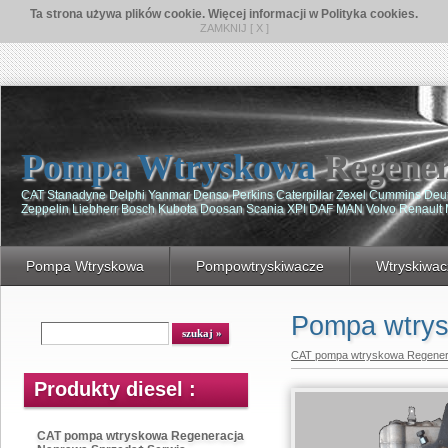
Ta strona używa plików cookie. Więcej informacji w Polityka cookies.
ZAMKNIJ [ X ]
Pompa Wtryskowa
Regener
CAT Stanadyne Delphi Yanmar Denso Perkins Caterpillar Zexel Cummins De
Zeppelin Liebherr Bosch Kubota Doosan Scania XPI DAF MAN Volvo Renault
Pompa Wtryskowa
Pompowtryskiwacze
Wtryskiwac
Pompa wtry
CAT pompa wtryskowa Regener
Produkty diesel :
CAT pompa wtryskowa Regeneracja