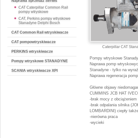
Naprawa Sprzedaż Serwis
CAT Caterpillar Common Rail
pompy wtryskowe
CAT, Perkins pompy wtryskowe
Stanadyne Delphi Bosch
CAT Common Rail wtryskiwacze
CAT pompowtryskiwacze
Caterpillar CAT Sta
PERKINS wtryskiwacze
Pompy wtryskowe Stanadyn
Pompy wtryskowe STANADYNE
Naprawa pomp wtryskowych
Stanadyne - tylko na wyraź
SCANIA wtryskiwacze XPI
Naprawa regeneracja pomp 
Główne objawy niedomaga
CUMMINS JCB HAT IVECO
-brak mocy z obciążeniem
-brak odpalania silnik
LOMBARDINI) ciepły takż
-nierówna praca
-wycieki