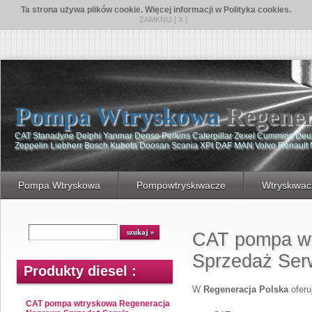
Ta strona używa plików cookie. Więcej informacji w Polityka cookies.
ZAMKNIJ [ X ]
Pompa Wtryskowa
Regener
CAT Stanadyne Delphi Yanmar Denso Perkins Caterpillar Zexel Cummins De
Zeppelin Liebherr Bosch Kubota Doosan Scania XPI DAF MAN Volvo Renault
Pompa Wtryskowa
Pompowtryskiwacze
Wtryskiwac
CAT pompa wt
Sprzedaż Ser
Produkty diesel :
W
Regeneracja Polska
ofer
CAT pompa wtryskowa Regeneracja