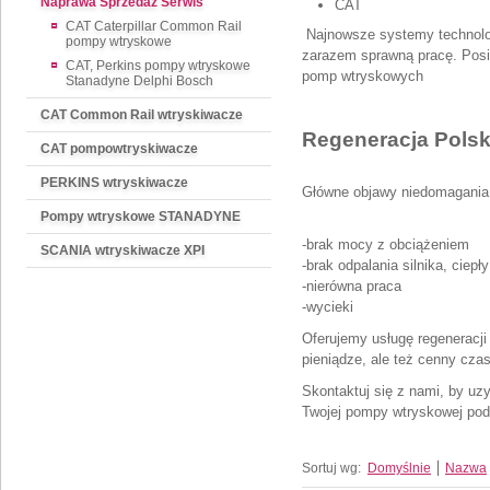
Naprawa Sprzedaż Serwis
CAT
CAT Caterpillar Common Rail
Najnowsze systemy technolo
pompy wtryskowe
zarazem sprawną pracę. Posia
CAT, Perkins pompy wtryskowe
pomp wtryskowych
Stanadyne Delphi Bosch
CAT Common Rail wtryskiwacze
Regeneracja Polsk
CAT pompowtryskiwacze
PERKINS wtryskiwacze
Główne objawy niedomagania
Pompy wtryskowe STANADYNE
-brak mocy z obciążeniem
SCANIA wtryskiwacze XPI
-brak odpalania silnika, ciepł
-nierówna praca
-wycieki
Oferujemy usługę regeneracji
pieniądze, ale też cenny czas
Skontaktuj się z nami, by uzy
Twojej pompy wtryskowej poda
Sortuj wg:
Domyślnie
Nazwa