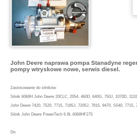
John Deere naprawa pompa Stanadyne rege
pompy wtryskowe nowe, serwis diesel.
Zastosowanie do silników:
Silnik 6068H John Deere 20CLC, 2054, 460D, 640G, 750J, 1070D, 111
John Deere 7420, 7520, 7715, 7185J, 7205J, 7815, 9470, S540, 7715,
Silnik John Deere PowerTech 6.8L 6068HF275
Do: