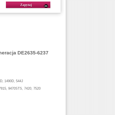
neracja DE2635-6237
0D, 1490D, 544J
 7815, 9470STS, 7420, 7520