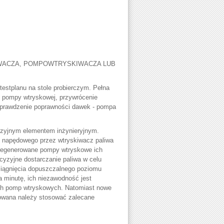
WACZA, POMPOWTRYSKIWACZA LUB
estplanu na stole probierczym. Pełna
k pompy wtryskowej, przywrócenie
sprawdzenie poprawności dawek - pompa
yzyjnym elementem inżynieryjnym.
ju napędowego przez wtryskiwacz paliwa
y regenerowane pompy wtryskowe ich
ecyzyjne dostarczanie paliwa w celu
siągnięcia dopuszczalnego poziomu
a minutę, ich niezawodność jest
ych pomp wtryskowych. Natomiast nowe
towana należy stosować zalecane