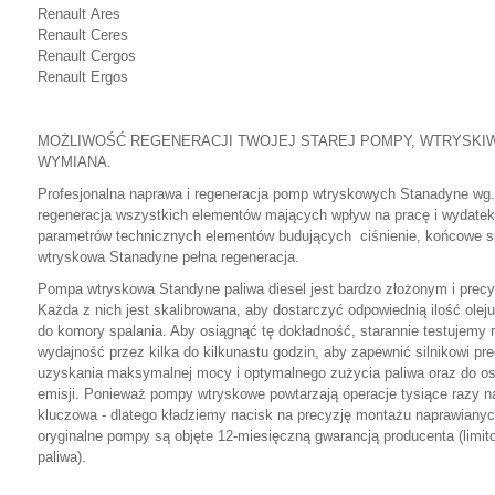
Renault Ares
Renault Ceres
Renault Cergos
Renault Ergos
MOŻLIWOŚĆ REGENERACJI TWOJEJ STAREJ POMPY, WTRYSKI
WYMIANA.
Profesjonalna naprawa i regeneracja pomp wtryskowych Stanadyne wg.t
regeneracja wszystkich elementów mających wpływ na pracę i wydate
parametrów technicznych elementów budujących ciśnienie, końcowe 
wtryskowa Stanadyne pełna regeneracja.
Pompa wtryskowa Standyne paliwa diesel jest bardzo złożonym i prec
Każda z nich jest skalibrowana, aby dostarczyć odpowiednią ilość ole
do komory spalania. Aby osiągnąć tę dokładność, starannie testujem
wydajność przez kilka do kilkunastu godzin, aby zapewnić silnikowi pr
uzyskania maksymalnej mocy i optymalnego zużycia paliwa oraz do o
emisji. Ponieważ pompy wtryskowe powtarzają operacje tysiące razy n
kluczowa - dlatego kładziemy nacisk na precyzję montażu naprawian
oryginalne pompy są objęte 12-miesięczną gwarancją producenta (limi
paliwa).