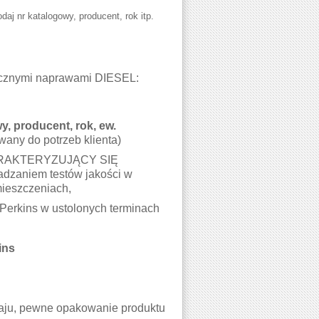
daj nr katalogowy, producent, rok itp.
stycznymi naprawami DIESEL:
, producent, rok, ew.
wany do potrzeb klienta)
RAKTERYZUJĄCY SIĘ
zaniem testów jakości w
mieszczeniach,
Perkins w ustolonych terminach
ins
kraju, pewne opakowanie produktu