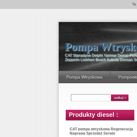
Ta
Pompa Wtrysk
CAT Stanadyne Delphi Yanmar Denso Perki
Zeppelin Liebherr Bosch Kubota Doosan 
Pompa Wtryskowa
Pompowtr
Produkty diesel :
CAT pompa wtryskowa Regeneracja
Naprawa Sprzedaż Serwis