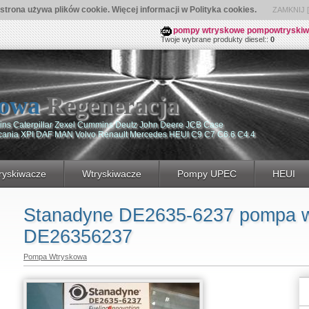
 strona używa plików cookie. Więcej informacji w Polityka cookies.
ZAMKNIJ [ 
pompy wtryskowe pompowtryskiwacz
Twoje wybrane produkty diesel::
0
owa
Regeneracja
ns Caterpillar Zexel Cummins Deutz John Deere JCB Case
Scania XPI DAF MAN Volvo Renault Mercedes HEUI C9 C7 C6.6 C4.4
yskiwacze
Wtryskiwacze
Pompy UPEC
HEUI
Stanadyne DE2635-6237 pompa 
DE26356237
Pompa Wtryskowa