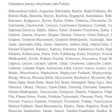
Stanadyne pompy wtryskowe cała Polska:
Aleksandrów Łódzki, Augustów, Bełchatów, Będzin, Biała Podlaska, Biał
Bielsko Biała, Bierutów, Bieżuń, Bochnia, Bogatynia, Bolesławiec, Bol
Bukowno, Bydgoszcz, Bytom, Bytów, Chełm, Chełmża, Chocianów, Ch
Ciechanów, Ciechocinek, Cieszyn, Czechowice Dziedzice, Czeladź, Cz
Dąbrowa Górnicza, Dęblin, Dębno, Dolsk, Drawsko Pomorskie, Dukla, Dz
Gdańsk, Gdynia, Giżycko, Głogów, Głowno, Gniezno, Golub Dobrzyń, G
Grajewo, Grodzisk Mazowiecki, Grodzisk Wielkopolski, Grudziądz, Iława
Jasło, Jastrzębie Zdrój, Jawor, Jaworzno, Jedlina Zdrój, Jelenia Góra, 
Kamień Krajeński, Karpacz, Kartuzy, Katowice, Kędzierzyn Koźle, Kępi
Kłodzko, Kolbuszowa, Kolno, Koło, Kołobrzeg, Konin, Kostrzyn, Kosza
Wielkopolski, Kórnik, Kraków, Kraśnik, Krotoszyn, Kruszwica, Książ W
Legnica, Leszno, Leżajsk, Lębork, Libiąż, Limanowa, Lubaczów, Lubań,
Lubliniec, Lwówek Śląski, Łaskarzew, Łeba, Łomża, Łosice, Łowicz, Łó
Mielec, Mieszkowice, Międzylesie, Międzyrzec Podlaski, Międzyzdroj
Morąg, Mrocza, Mszana Dolna, Mszczonów, Mysłowice, Myszków, Myśle
Nowa Dęba, Nowa Ruda, Nowa Sól, Nowe, Nowogard, Nowy Sącz, Nowy,
Oleśnica, Olkusz, Olsztyn, Opole Dukla, Ostroróg, Ostrowiec Świętok
Ostrów Wielkopolski, Ostrzeszów, Oświęcim, Otwock, Pabianice, Pelpli
Piła, Piława Górna, Pionki, Piotrków Trybunalski, Pleszew, Płock, Płoń
Poznań, Pruszcz Gdański, Przemyśl, Przeworsk, Puławy, Puszczyko
Radzyń Podlaski, Rawa Mazowiecka, Rawicz, Reda, Rogoźno, Ruda Śl
Rzeszów, Sandomierz, Sanok, Serock, Sępólno Krajeńskie, Siedlce, Si