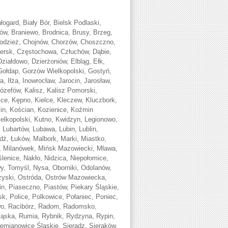
ogard, Biały Bór, Bielsk Podlaski,
ków, Braniewo, Brodnica, Brusy, Brzeg,
odzież, Chojnów, Chorzów, Choszczno,
ersk, Częstochowa, Człuchów, Dąbie,
iałdowo, Dzierżoniów, Elbląg, Ełk,
ołdap, Gorzów Wielkopolski, Gostyń,
, Iłża, Inowrocław, Jarocin, Jarosław,
Józefów, Kalisz, Kalisz Pomorski,
ce, Kępno, Kielce, Kleczew, Kluczbork,
lin, Kościan, Kozienice, Koźmin
ielkopolski, Kutno, Kwidzyn, Legionowo,
 Lubartów, Lubawa, Lubin, Lublin,
dź, Łuków, Malbork, Marki, Miastko,
e, Milanówek, Mińsk Mazowiecki, Mława,
nice, Nakło, Nidzica, Niepołomice,
 Tomyśl, Nysa, Oborniki, Odolanów,
rzyski, Ostróda, Ostrów Mazowiecka,
n, Piaseczno, Piastów, Piekary Śląskie,
sk, Police, Polkowice, Połaniec, Poniec,
wo, Racibórz, Radom, Radomsko,
ąska, Rumia, Rybnik, Rydzyna, Rypin,
emianowice Śląskie, Sieradz, Sieraków,