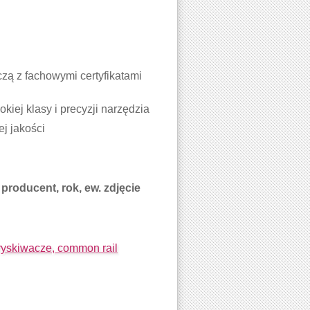
ą z fachowymi certyfikatami
iej klasy i precyzji narzędzia
j jakości
producent, rok, ew. zdjęcie
skiwacze, common rail