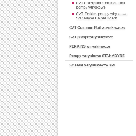
CAT Caterpillar Common Rail
pompy wtryskowe
CAT, Perkins pompy wtryskowe
Stanadyne Delphi Bosch
CAT Common Rail wtryskiwacze
CAT pompowtryskiwacze
PERKINS wtryskiwacze
Pompy wtryskowe STANADYNE
SCANIA wtryskiwacze XPI