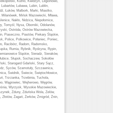
ielkopolski, Kutno, Kwidzyn, Legionowo,
 Lubartów, Lubawa, Lubin, Lublin,
dź, Łuków, Malbork, Marki, Miastko,
e, Milanówek, Mińsk Mazowiecki, Mława,
nice, Nakło, Nidzica, Niepołomice,
 Tomyśl, Nysa, Oborniki, Odolanów,
rzyski, Ostróda, Ostrów Mazowiecka,
n, Piaseczno, Piastów, Piekary Śląskie,
sk, Police, Polkowice, Połaniec, Poniec,
wo, Racibórz, Radom, Radomsko,
ąska, Rumia, Rybnik, Rydzyna, Rypin,
emianowice Śląskie, Sieradz, Sieraków,
łubice, Słupsk, Sochaczew, Sokołów
ński, Starogard Gdański, Stary Sącz,
zędz, Syców, Szamotuły, Szczawnica,
ica, Świdnik, Świecie, Świętochłowice,
ń, Trzcianka, Trzebinia, Tuchola,
no, Wągrowiec, Wejherowo, Węgrów,
eśnia, Wyrzysk, Wysokie Mazowieckie,
szynek, Zduny, Zduńska Wola, Zelów,
ja, Złotów, Żagań, Żerków, Żmigród, Żnin,