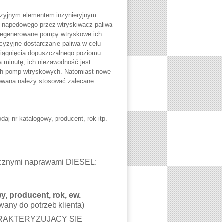
yzyjnym elementem inżynieryjnym.
ju napędowego przez wtryskiwacz paliwa
y regenerowane pompy wtryskowe ich
ecyzyjne dostarczanie paliwa w celu
siągnięcia dopuszczalnego poziomu
a minutę, ich niezawodność jest
ych pomp wtryskowych. Natomiast nowe
towana należy stosować zalecane
daj nr katalogowy, producent, rok itp.
stycznymi naprawami DIESEL:
, producent, rok, ew.
wany do potrzeb klienta)
RAKTERYZUJĄCY SIĘ