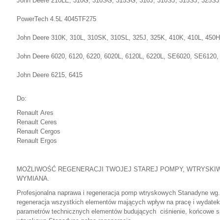
John Deere 210LE, 310G, 310SG, 315SG, 310J, 310SJ, 315SJ, 325SJ,
PowerTech 4.5L 4045TF275
John Deere 310K, 310L, 310SK, 310SL, 325J, 325K, 410K, 410L, 450
John Deere 6020, 6120, 6220, 6020L, 6120L, 6220L, SE6020, SE6120
John Deere 6215, 6415
Do:
Renault Ares
Renault Ceres
Renault Cergos
Renault Ergos
MOŻLIWOŚĆ REGENERACJI TWOJEJ STAREJ POMPY, WTRYSKI
WYMIANA.
Profesjonalna naprawa i regeneracja pomp wtryskowych Stanadyne wg.t
regeneracja wszystkich elementów mających wpływ na pracę i wydate
parametrów technicznych elementów budujących ciśnienie, końcowe 