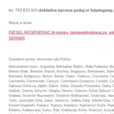
tel. 783 833 920
dokładna wycena podaj nr katalogowy, 
Więcej w dziale
DIESEL REGENERACJA pompy, pompowtryskiwacze, wtry
SERWIS
Stanadyne pompy wtryskowe cała Polska:
Aleksandrów Łódzki, Augustów, Bełchatów, Będzin, Biała Podlaska, Biał
Bielsko Biała, Bierutów, Bieżuń, Bochnia, Bogatynia, Bolesławiec, Bol
Bukowno, Bydgoszcz, Bytom, Bytów, Chełm, Chełmża, Chocianów, Ch
Ciechanów, Ciechocinek, Cieszyn, Czechowice Dziedzice, Czeladź, Cz
Dąbrowa Górnicza, Dęblin, Dębno, Dolsk, Drawsko Pomorskie, Dukla, Dz
Gdańsk, Gdynia, Giżycko, Głogów, Głowno, Gniezno, Golub Dobrzyń, G
Grajewo, Grodzisk Mazowiecki, Grodzisk Wielkopolski, Grudziądz, Iława
Jasło, Jastrzębie Zdrój, Jawor, Jaworzno, Jedlina Zdrój, Jelenia Góra, 
Kamień Krajeński, Karpacz, Kartuzy, Katowice, Kędzierzyn Koźle, Kępi
Kłodzko, Kolbuszowa, Kolno, Koło, Kołobrzeg, Konin, Kostrzyn, Kosza