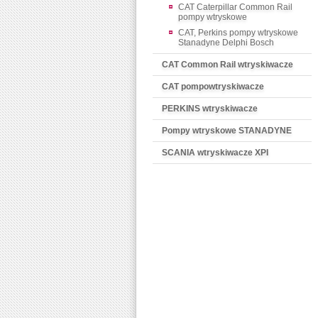
CAT Caterpillar Common Rail
pompy wtryskowe
CAT, Perkins pompy wtryskowe
Stanadyne Delphi Bosch
CAT Common Rail wtryskiwacze
CAT pompowtryskiwacze
PERKINS wtryskiwacze
Pompy wtryskowe STANADYNE
SCANIA wtryskiwacze XPI