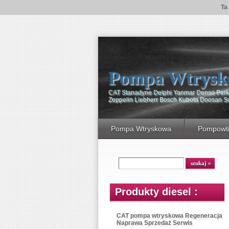
Ta
Pompa Wtrysk
CAT Stanadyne Delphi Yanmar Denso Perki
Zeppelin Liebherr Bosch Kubota Doosan 
Pompa Wtryskowa
Pompowtr
Produkty diesel :
CAT pompa wtryskowa Regeneracja
Naprawa Sprzedaż Serwis