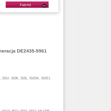
neracja DE2435-5961
, 310J, 310K, 310L, 310SK, 310SJ,