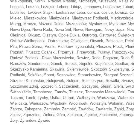
Wielkopolski, Kórnik, Kraków, Kraśnik, Krotoszyn, Kruszwica, Książ W
Legnica, Leszno, Leżajsk, Lębork, Libiąż, Limanowa, Lubaczów, Lubań,
Lubliniec, Lwówek Śląski, Łaskarzew, Łeba, Łomża, Łosice, Łowicz, Łó
Mielec, Mieszkowice, Międzylesie, Międzyrzec Podlaski, Międzyzdroj
Morąg, Mrocza, Mszana Dolna, Mszczonów, Mysłowice, Myszków, Myśle
Nowa Dęba, Nowa Ruda, Nowa Sól, Nowe, Nowogard, Nowy Sącz, Nowy,
Oleśnica, Olkusz, Olsztyn, Opole Dukla, Ostroróg, Ostrowiec Świętok
Ostrów Wielkopolski, Ostrzeszów, Oświęcim, Otwock, Pabianice, Pelpli
Piła, Piława Górna, Pionki, Piotrków Trybunalski, Pleszew, Płock, Płoń
Poznań, Pruszcz Gdański, Przemyśl, Przeworsk, Puławy, Puszczyko
Radzyń Podlaski, Rawa Mazowiecka, Rawicz, Reda, Rogoźno, Ruda Śl
Rzeszów, Sandomierz, Sanok, Serock, Sępólno Krajeńskie, Siedlce, Si
Skarżysko Kamienna, Skawina, Skierniewice, Skoczów, Skwierzyna, S
Podlaski, Sokółka, Sopot, Sosnowiec, Starachowice, Stargard Szczeci
Strzelce Krajeńskie, Sulejówek, Sulęcin, Sulmierzyce, Suwałki, Swar
Szczawno Zdrój, Szczecin, Szczecinek, Szczytno, Ślesin, Śrem, Świdn
Świnoujście, Tarnobrzeg, Tarnów, Tłuszcz, Tomaszów Mazowiecki, Toru
Tuczno, Turek, Tychy, Ustka, Ustroń, Wałbrzych, Warszawa, Wąbrzeź
Wieliczka, Wieruszów, Więcbork, Włocławek, Wolsztyn, Wołomin, Wrz
Zabrze, Zakopane, Zambrów, Zamość, Zawidów, Zawiercie, Ząbki, Zbą
Zgierz, Zgorzelec, Zielona Góra, Zielonka, Ziębice, Złocieniec, Złotory
Żory, Żyrardów, Żywiec