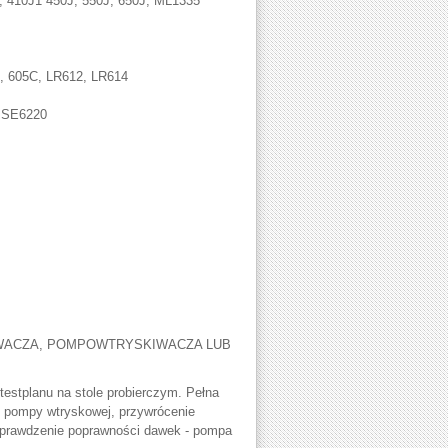
 410J1 450J, 550J, 650J, ML1335
H, 605C, LR612, LR614
, SE6220
WACZA, POMPOWTRYSKIWACZA LUB
estplanu na stole probierczym. Pełna
k pompy wtryskowej, przywrócenie
sprawdzenie poprawności dawek - pompa