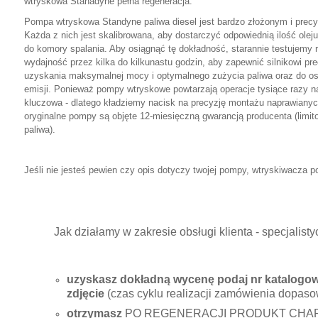
wtryskowa Stanadyne pełna regeneracja.
Pompa wtryskowa Standyne paliwa diesel jest bardzo złożonym i prec
Każda z nich jest skalibrowana, aby dostarczyć odpowiednią ilość ole
do komory spalania. Aby osiągnąć tę dokładność, starannie testujem
wydajność przez kilka do kilkunastu godzin, aby zapewnić silnikowi pr
uzyskania maksymalnej mocy i optymalnego zużycia paliwa oraz do o
emisji. Ponieważ pompy wtryskowe powtarzają operacje tysiące razy n
kluczowa - dlatego kładziemy nacisk na precyzję montażu naprawian
oryginalne pompy są objęte 12-miesięczną gwarancją producenta (limi
paliwa).
Jeśli nie jesteś pewien czy opis dotyczy twojej pompy, wtryskiwacza po
Jak działamy w zakresie obsługi klienta - specjali
uzyskasz dokładną wycenę podaj nr katalogowy
zdjęcie
(czas cyklu realizacji zamówienia dopaso
otrzymasz
PO REGENERACJI PRODUKT CHA