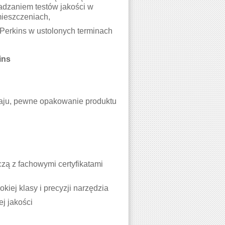
zaniem testów jakości w
mieszczeniach,
Perkins w ustolonych terminach
ins
kraju, pewne opakowanie produktu
ą z fachowymi certyfikatami
iej klasy i precyzji narzędzia
j jakości