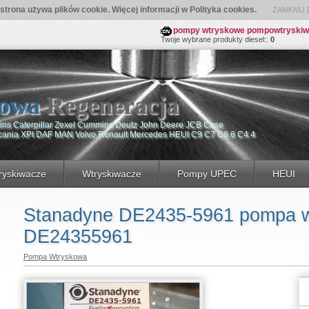
 strona używa plików cookie. Więcej informacji w Polityka cookies.
ZAMKNIJ [ 
pompy wtryskowe pompowtryskiwacz
Twoje wybrane produkty diesel::
0
owa
Regeneracja
ns Caterpillar Zexel Cummins Deutz John Deere JCB Case
Scania XPI DAF MAN Volvo Renault Mercedes HEUI C9 C7 C6.6 C4.4
yskiwacze
Wtryskiwacze
Pompy UPEC
HEUI
Stanadyne DE2435-5961 pompa 
DE24355961
Pompa Wtryskowa