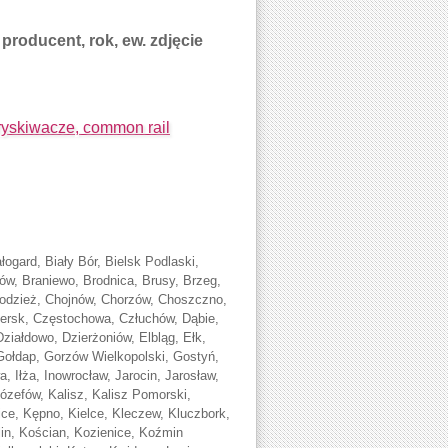
producent, rok, ew. zdjęcie
skiwacze, common rail
ogard, Biały Bór, Bielsk Podlaski,
ków, Braniewo, Brodnica, Brusy, Brzeg,
odzież, Chojnów, Chorzów, Choszczno,
ersk, Częstochowa, Człuchów, Dąbie,
iałdowo, Dzierżoniów, Elbląg, Ełk,
ołdap, Gorzów Wielkopolski, Gostyń,
, Iłża, Inowrocław, Jarocin, Jarosław,
Józefów, Kalisz, Kalisz Pomorski,
ce, Kępno, Kielce, Kleczew, Kluczbork,
lin, Kościan, Kozienice, Koźmin