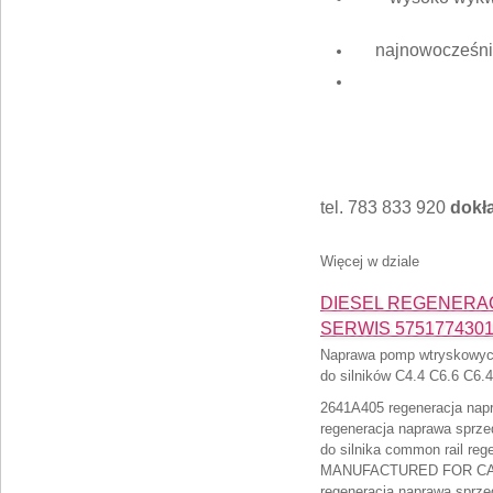
najnowocześnie
tel. 783 833 920
dokła
Więcej w dziale
DIESEL REGENERACJA
SERWIS 575177430
Naprawa pomp wtryskowy
do silników C4.4 C6.6 C6.4
2641A405 regeneracja nap
regeneracja naprawa sprz
do silnika common rail re
MANUFACTURED FOR CA
regeneracja naprawa sprz