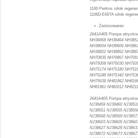
1100 Perkins silnik regen
1106D-E66TA silnik regen
Zastosowanie:
2641A405 Pompa wtryskowa 
NH38458 NH38464 NH385
NH38604 NH38606 NH386
NH38822 NH38852 NH388
NH70835 NH70867 NH709
NH75008 NH75030 NH750
NH75174 NH75180 NH751
NH75248 NH75342 NH753
NH75639 NH81862 NH818
NH81961 NH82012 NH821
2641A405 Pompa wtryskowa
NJ38459 NJ38460 NJ3851
NJ38551 NJ38555 NJ3855
NJ38568 NJ38569 NJ3857
NJ38603 NJ38605 NJ3860
NJ38627 NJ38628 NJ3863
NJ38672 NJ38673 NJ3867