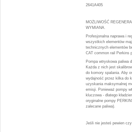
2641A405
MOŻLIWOŚĆ REGENERA
WYMIANA.
Profesjonalna naprawa i r
wszystkich elementów maj
technicznych elementów b
CAT common rail Perkins p
Pompa wtryskowa paliwa di
Każda z nich jest skalibr
do komory spalania. Aby o
wydajność przez kilka do k
uzyskania maksymalnej mo
emisji. Ponieważ pompy wt
kluczowa - dlatego kładz
oryginalne pompy PERKINS
zalecane paliwa).
Jeśli nie jesteś pewien cz