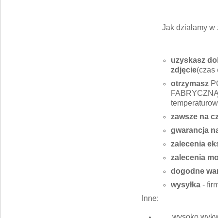
Jak działamy w 
uzyskasz dok
zdjęcie
(czas 
otrzymasz
P
FABRYCZNĄ J
temperaturow
zawsze na c
gwarancja n
zalecenia ek
zalecenia m
dogodne war
wysyłka
- fi
Inne:
wysoko wykwa