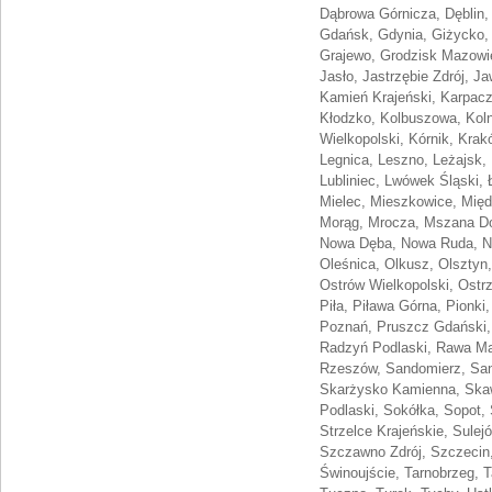
Dąbrowa Górnicza, Dęblin,
Gdańsk, Gdynia, Giżycko, 
Grajewo, Grodzisk Mazowiec
Jasło, Jastrzębie Zdrój, J
Kamień Krajeński, Karpacz
Kłodzko, Kolbuszowa, Koln
Wielkopolski, Kórnik, Krak
Legnica, Leszno, Leżajsk, 
Lubliniec, Lwówek Śląski,
Mielec, Mieszkowice, Międ
Morąg, Mrocza, Mszana Do
Nowa Dęba, Nowa Ruda, No
Oleśnica, Olkusz, Olsztyn
Ostrów Wielkopolski, Ostr
Piła, Piława Górna, Pionki
Poznań, Pruszcz Gdański,
Radzyń Podlaski, Rawa Ma
Rzeszów, Sandomierz, Sano
Skarżysko Kamienna, Skaw
Podlaski, Sokółka, Sopot,
Strzelce Krajeńskie, Sule
Szczawno Zdrój, Szczecin,
Świnoujście, Tarnobrzeg, 