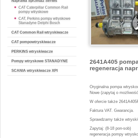
Naprawa Sprzedaż Serwis
CAT Caterpillar Common Rail
pompy wtryskowe
CAT, Perkins pompy wtryskowe
Stanadyne Delphi Bosch
CAT Common Rail wtryskiwacze
CAT pompowtryskiwacze
PERKINS wtryskiwacze
2641A405 pompa 
Pompy wtryskowe STANADYNE
regeneracja nap
SCANIA wtryskiwacze XPI
Oryginalna pompa wtryskow
Nowe (zapytaj o możliwość 
W ofercie także 2641A405
Faktura VAT. Gwarancja.
Sprawdzamy także wtryski
Zapytaj: (8-18 pon-sob)
regeneracja pompy wtrysko