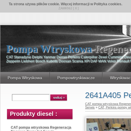
Ta strona używa plików cookie. Więcej informacji w Polityka cookies.
ZAMKNIJ [ X ]
Pompa Wtryskowa
Regener
CAT Stanadyne Delphi Yanmar Denso Perkins Caterpillar Zexel Cummins De
Zeppelin Liebherr Bosch Kubota Doosan Scania XPI DAF MAN Volvo Renault
Pompa Wtryskowa
Pompowtryskiwacze
Wtryskiwac
2641A405 Pe
CAT pompa wtryskowa Regener
Serwis
»
CAT, Perkins pompy w
Produkty diesel :
CAT pompa wtryskowa Regeneracja