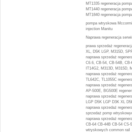
MT1335 regeneracja pompa
MT1440 regeneracja pompa
MT1840 regeneracja pompa
pompa wtryskowa Mccormic
injection Manitu
Naprawa regeneracja serw
prawa sprzedaż regenerac
XL, D5K LGP, M315D, SPF
naprawa sprzedaż regener
C6.6, CB-54, CB-54B, CB-
IT14G2, M313D, M315D, M
naprawa sprzedaż regener
TL642C, TL1055C regenera
naprawa sprzedaż regener
AP-500E, BG500E regener
naprawa sprzedaż regener
LGP D5K LGP D3K XL D5K 
naprawa sprzedaż regener
sprzedaż pomp wtryskowy
naprawa sprzedaż regener
CB-64 CB-44B CB-54 CS-5
wtryskowych common rail