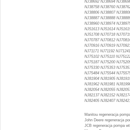
NJ38692 NJ38694 NJ3869
NJ38758 NJ38760 NJ3876
NJ38806 NJ38807 NJ3880
NJ38887 NJ38888 NJ3888
NJ38960 NJ38974 NJ3897
NJ51613 NJ51614 NJ5161
NJ51708 NJ70718 NJ7071
NJ70787 NJ70812 NJ7081
NJ70916 NJ70919 NJ7092
NJ71171 NJ71192 NJ7124
NJ75102 NJ75110 NJ7512
NJ75187 NJ75200 NJ7520
NJ75330 NJ75353 NJ7535
NJ75484 NJ75544 NJ7557
NJ81904 NJ81905 NJ8191
NJ81962 NJ81981 NJ8199
NJ82054 NJ82055 NJ8205
NJ82137 NJ82152 NJ8217
NJ82405 NJ82407 NJ8242
Manitou regeneracja pomp
John Deere regeneracja p
JCB regeneracja pompa wt