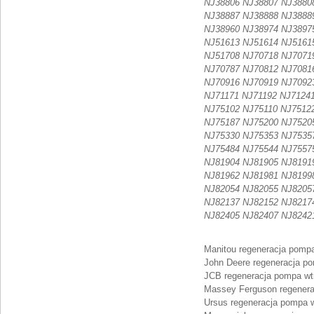
NJ38806 NJ38807 NJ3880
NJ38887 NJ38888 NJ3888
NJ38960 NJ38974 NJ3897
NJ51613 NJ51614 NJ5161
NJ51708 NJ70718 NJ7071
NJ70787 NJ70812 NJ7081
NJ70916 NJ70919 NJ7092
NJ71171 NJ71192 NJ7124
NJ75102 NJ75110 NJ7512
NJ75187 NJ75200 NJ7520
NJ75330 NJ75353 NJ7535
NJ75484 NJ75544 NJ7557
NJ81904 NJ81905 NJ8191
NJ81962 NJ81981 NJ8199
NJ82054 NJ82055 NJ8205
NJ82137 NJ82152 NJ8217
NJ82405 NJ82407 NJ8242
Manitou regeneracja pomp
John Deere regeneracja p
JCB regeneracja pompa wt
Massey Ferguson regenera
Ursus regeneracja pompa w