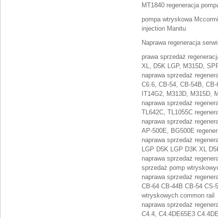
MT1840 regeneracja pompa
pompa wtryskowa Mccormic
injection Manitu
Naprawa regeneracja serw
prawa sprzedaż regenerac
XL, D5K LGP, M315D, SPF
naprawa sprzedaż regener
C6.6, CB-54, CB-54B, CB-
IT14G2, M313D, M315D, M
naprawa sprzedaż regener
TL642C, TL1055C regenera
naprawa sprzedaż regener
AP-500E, BG500E regener
naprawa sprzedaż regener
LGP D5K LGP D3K XL D5K 
naprawa sprzedaż regener
sprzedaż pomp wtryskowy
naprawa sprzedaż regener
CB-64 CB-44B CB-54 CS-5
wtryskowych common rail
naprawa sprzedaż regener
C4.4, C4.4DE65E3 C4.4DE