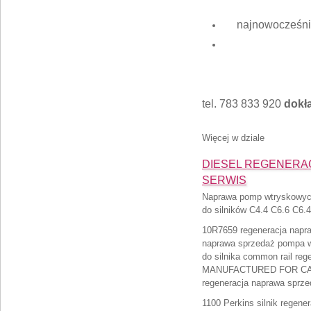
najnowocześnie
tel. 783 833 920
dokła
Więcej w dziale
DIESEL REGENERACJA
SERWIS
Naprawa pomp wtryskowy
do silników C4.4 C6.6 C6.4
10R7659 regeneracja napr
naprawa sprzedaż pompa w
do silnika common rail re
MANUFACTURED FOR CA
regeneracja naprawa sprz
1100 Perkins silnik regen