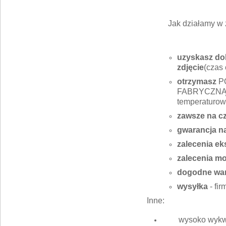
Jak działamy w 
uzyskasz dok
zdjęcie
(czas 
otrzymasz
P
FABRYCZNĄ J
temperaturow
zawsze na c
gwarancja n
zalecenia ek
zalecenia m
dogodne war
wysyłka
- fi
Inne:
wysoko wykwa