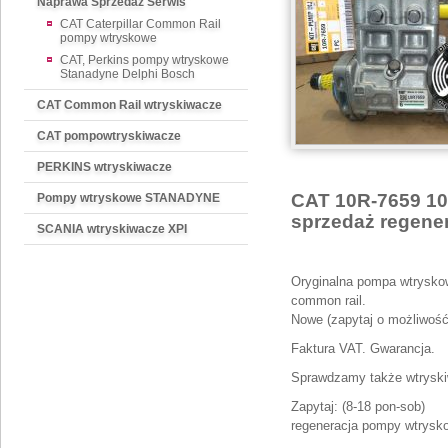
Naprawa Sprzedaż Serwis
CAT Caterpillar Common Rail
pompy wtryskowe
CAT, Perkins pompy wtryskowe
Stanadyne Delphi Bosch
CAT Common Rail wtryskiwacze
CAT pompowtryskiwacze
PERKINS wtryskiwacze
CAT 10R-7659 10
Pompy wtryskowe STANADYNE
sprzedaż regene
SCANIA wtryskiwacze XPI
Oryginalna pompa wtryskowa
common rail.
Nowe (zapytaj o możliwość 
Faktura VAT. Gwarancja.
Sprawdzamy także wtryski
Zapytaj: (8-18 pon-sob)
regeneracja pompy wtrysko