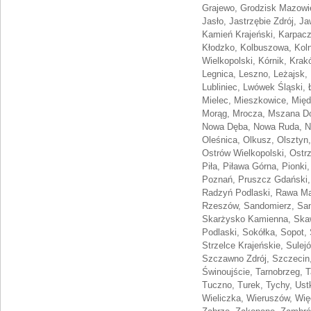
Grajewo, Grodzisk Mazowiec
Jasło, Jastrzębie Zdrój, J
Kamień Krajeński, Karpacz
Kłodzko, Kolbuszowa, Koln
Wielkopolski, Kórnik, Krak
Legnica, Leszno, Leżajsk, 
Lubliniec, Lwówek Śląski,
Mielec, Mieszkowice, Międ
Morąg, Mrocza, Mszana Do
Nowa Dęba, Nowa Ruda, No
Oleśnica, Olkusz, Olsztyn
Ostrów Wielkopolski, Ostr
Piła, Piława Górna, Pionki
Poznań, Pruszcz Gdański,
Radzyń Podlaski, Rawa Ma
Rzeszów, Sandomierz, Sano
Skarżysko Kamienna, Skaw
Podlaski, Sokółka, Sopot,
Strzelce Krajeńskie, Sule
Szczawno Zdrój, Szczecin,
Świnoujście, Tarnobrzeg, 
Tuczno, Turek, Tychy, Us
Wieliczka, Wieruszów, Wi