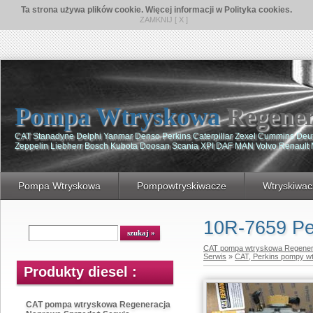
Ta strona używa plików cookie. Więcej informacji w Polityka cookies.
ZAMKNIJ [ X ]
Pompa Wtryskowa
Regener
CAT Stanadyne Delphi Yanmar Denso Perkins Caterpillar Zexel Cummins De
Zeppelin Liebherr Bosch Kubota Doosan Scania XPI DAF MAN Volvo Renault
Pompa Wtryskowa
Pompowtryskiwacze
Wtryskiwac
10R-7659 Pe
CAT pompa wtryskowa Regener
Serwis
»
CAT, Perkins pompy w
Produkty diesel :
CAT pompa wtryskowa Regeneracja