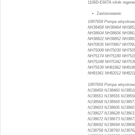
1106D-E66TA silnik regen
Zastosowanie:
10R7659 Pompa wtryskowa (
NH38458 NH38464 NH385
NH38604 NH38606 NH386
NH38822 NH38852 NH388
NH70835 NH70867 NH709
NH75008 NH75030 NH750
NH75174 NH75180 NH751
NH75248 NH75342 NH753
NH75639 NH81862 NH818
NH81961 NH82012 NH821
10R7659 Pompa wtryskowa 
NJ38459 NJ38460 NJ3851
NJ38551 NJ38555 NJ3855
NJ38568 NJ38569 NJ3857
NJ38603 NJ38605 NJ3860
NJ38627 NJ38628 NJ3863
NJ38672 NJ38673 NJ3867
NJ38692 NJ38694 NJ3869
NJ38758 NJ38760 NJ3876