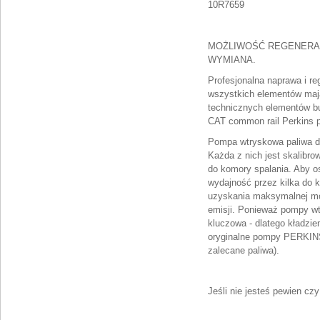
10R7659
MOŻLIWOŚĆ REGENERA
WYMIANA.
Profesjonalna naprawa i r
wszystkich elementów maj
technicznych elementów b
CAT common rail Perkins p
Pompa wtryskowa paliwa di
Każda z nich jest skalibr
do komory spalania. Aby o
wydajność przez kilka do k
uzyskania maksymalnej mo
emisji. Ponieważ pompy wt
kluczowa - dlatego kładz
oryginalne pompy PERKINS
zalecane paliwa).
Jeśli nie jesteś pewien cz