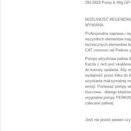
291-5919 Pump & Mtg GP-Un
MOŻLIWOŚĆ REGENERA
WYMIANA.
Profesjonalna naprawa i r
wszystkich elementów maj
technicznych elementów b
CAT common rail Perkins p
Pompa wtryskowa paliwa di
Każda z nich jest skalibr
do komory spalania. Aby o
wydajność przez kilka do k
uzyskania maksymalnej mo
emisji. Ponieważ pompy wt
kluczowa - dlatego kładz
oryginalne pompy PERKINS
zalecane paliwa).
Jeśli nie jesteś pewien cz