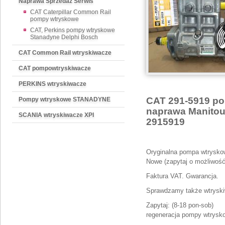
Naprawa Sprzedaż Serwis
CAT Caterpillar Common Rail
pompy wtryskowe
CAT, Perkins pompy wtryskowe
Stanadyne Delphi Bosch
CAT Common Rail wtryskiwacze
CAT pompowtryskiwacze
PERKINS wtryskiwacze
CAT 291-5919 po
Pompy wtryskowe STANADYNE
naprawa Manitou
SCANIA wtryskiwacze XPI
2915919
Oryginalna pompa wtryskow
Nowe (zapytaj o możliwość 
Faktura VAT. Gwarancja.
Sprawdzamy także wtryski
Zapytaj: (8-18 pon-sob)
regeneracja pompy wtrysko