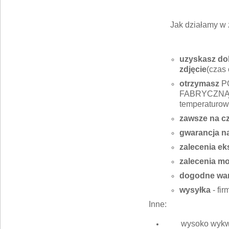
Jak działamy w 
uzyskasz dok
zdjęcie
(czas 
otrzymasz
P
FABRYCZNĄ J
temperaturow
zawsze na c
gwarancja n
zalecenia ek
zalecenia m
dogodne war
wysyłka
- fi
Inne:
wysoko wykwa