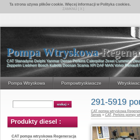
Ta strona używa plików cookie. Więcej informacji w Polityka cookies.
ZAMKNIJ [ X ]
Pompa Wtryskowa
Regener
CAT Stanadyne Delphi Yanmar Denso Perkins Caterpillar Zexel Cummins De
Zeppelin Liebherr Bosch Kubota Doosan Scania XPI DAF MAN Volvo Renault
Pompa Wtryskowa
Pompowtryskiwacze
Wtryskiwac
291-5919 po
CAT pompa wtryskowa Regener
Serwis
»
CAT, Perkins pompy w
Produkty diesel :
CAT pompa wtryskowa Regeneracja