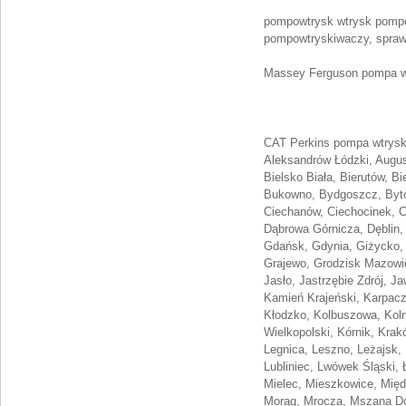
pompowtrysk wtrysk pompo
pompowtryskiwaczy, spraw
Massey Ferguson pompa w
CAT Perkins pompa wtrysko
Aleksandrów Łódzki, August
Bielsko Biała, Bierutów, B
Bukowno, Bydgoszcz, Byto
Ciechanów, Ciechocinek, C
Dąbrowa Górnicza, Dęblin,
Gdańsk, Gdynia, Giżycko, 
Grajewo, Grodzisk Mazowiec
Jasło, Jastrzębie Zdrój, J
Kamień Krajeński, Karpacz
Kłodzko, Kolbuszowa, Koln
Wielkopolski, Kórnik, Krak
Legnica, Leszno, Leżajsk, 
Lubliniec, Lwówek Śląski,
Mielec, Mieszkowice, Międ
Morąg, Mrocza, Mszana Do