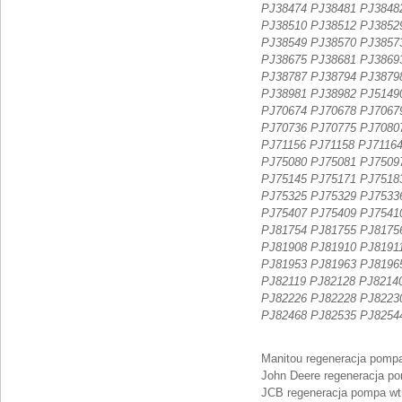
PJ38474 PJ38481 PJ3848
PJ38510 PJ38512 PJ3852
PJ38549 PJ38570 PJ3857
PJ38675 PJ38681 PJ3869
PJ38787 PJ38794 PJ3879
PJ38981 PJ38982 PJ5149
PJ70674 PJ70678 PJ7067
PJ70736 PJ70775 PJ7080
PJ71156 PJ71158 PJ7116
PJ75080 PJ75081 PJ7509
PJ75145 PJ75171 PJ7518
PJ75325 PJ75329 PJ7533
PJ75407 PJ75409 PJ7541
PJ81754 PJ81755 PJ8175
PJ81908 PJ81910 PJ8191
PJ81953 PJ81963 PJ8196
PJ82119 PJ82128 PJ8214
PJ82226 PJ82228 PJ8223
PJ82468 PJ82535 PJ8254
Manitou regeneracja pomp
John Deere regeneracja p
JCB regeneracja pompa wt