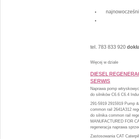
najnowocześnie
tel. 783 833 920
dokła
Więcej w dziale
DIESEL REGENERACJA
SERWIS
Naprawa pomp wtryskowy
do silników C6.6 C6.4 Indu
291-5919 2915919 Pump & 
common rail 2641A312 reg
do silnika common rail re
MANUFACTURED FOR CA
regeneracja naprawa sprz
Zastosowania CAT Caterpill