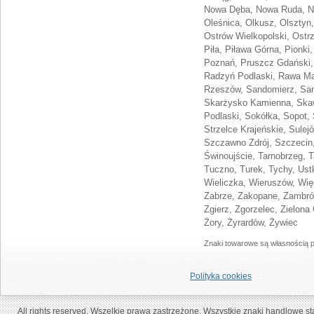
Nowa Dęba, Nowa Ruda, No
Oleśnica, Olkusz, Olsztyn
Ostrów Wielkopolski, Ostr
Piła, Piława Górna, Pionki
Poznań, Pruszcz Gdański,
Radzyń Podlaski, Rawa Ma
Rzeszów, Sandomierz, Sano
Skarżysko Kamienna, Skaw
Podlaski, Sokółka, Sopot,
Strzelce Krajeńskie, Sule
Szczawno Zdrój, Szczecin,
Świnoujście, Tarnobrzeg, 
Tuczno, Turek, Tychy, Us
Wieliczka, Wieruszów, Wi
Zabrze, Zakopane, Zambró
Zgierz, Zgorzelec, Zielona 
Żory, Żyrardów, Żywiec
Znaki towarowe są własnością pr
Polityka cookies
All rights reserved. Wszelkie prawa zastrzeżone. Wszystkie znaki handlowe s