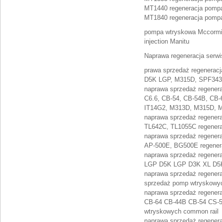
MT1440 regeneracja pompa
MT1840 regeneracja pompa
pompa wtryskowa Mccormi
injection Manitu
Naprawa regeneracja serw
prawa sprzedaż regenerac
D5K LGP, M315D, SPF343C
naprawa sprzedaż regene
C6.6, CB-54, CB-54B, CB-
IT14G2, M313D, M315D, M
naprawa sprzedaż regener
TL642C, TL1055C regenera
naprawa sprzedaż regener
AP-500E, BG500E regener
naprawa sprzedaż regener
LGP D5K LGP D3K XL D5K 
naprawa sprzedaż regener
sprzedaż pomp wtryskowy
naprawa sprzedaż regener
CB-64 CB-44B CB-54 CS-5
wtryskowych common rail
naprawa sprzedaż regener