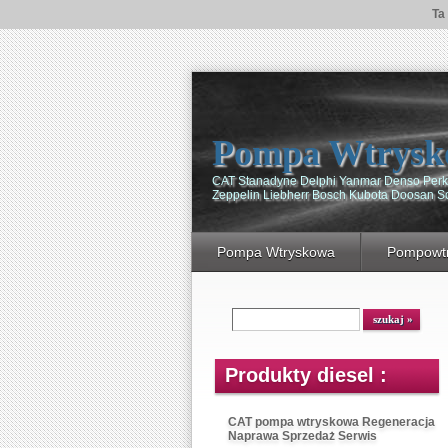
Ta
Pompa Wtrysk
CAT Stanadyne Delphi Yanmar Denso Perki
Zeppelin Liebherr Bosch Kubota Doosan 
Pompa Wtryskowa
Pompowtr
Produkty diesel :
CAT pompa wtryskowa Regeneracja
Naprawa Sprzedaż Serwis