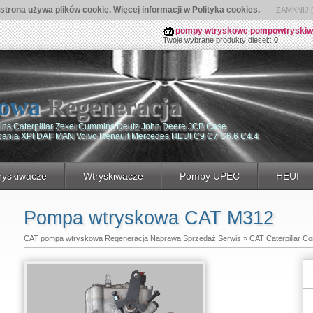
 strona używa plików cookie. Więcej informacji w Polityka cookies.
ZAMKNIJ [ 
pompy wtryskowe pompowtryskiwacz
Twoje wybrane produkty diesel::
0
owa
Regeneracja
ns Caterpillar Zexel Cummins Deutz John Deere JCB Case
Scania XPI DAF MAN Volvo Renault Mercedes HEUI C9 C7 C6.6 C4.4
yskiwacze
Wtryskiwacze
Pompy UPEC
HEUI
Pompa wtryskowa CAT M312
CAT pompa wtryskowa Regeneracja Naprawa Sprzedaż Serwis
»
CAT Caterpillar 