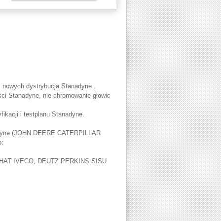
 nowych dystrybucja Stanadyne .
i Stanadyne, nie chromowanie głowic
kacji i testplanu Stanadyne.
anadyne (JOHN DEERE CATERPILLAR
:
B HAT IVECO, DEUTZ PERKINS SISU