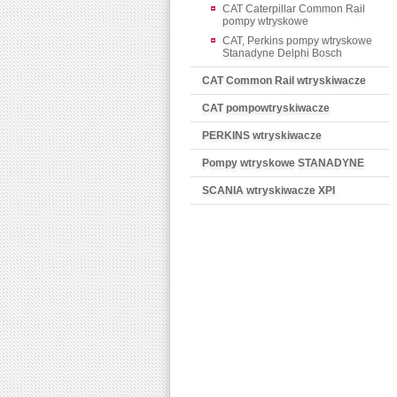
CAT Caterpillar Common Rail
pompy wtryskowe
CAT, Perkins pompy wtryskowe
Stanadyne Delphi Bosch
CAT Common Rail wtryskiwacze
CAT pompowtryskiwacze
PERKINS wtryskiwacze
Pompy wtryskowe STANADYNE
SCANIA wtryskiwacze XPI