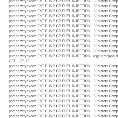
pompa wtryskowa CAT PUMP GP-FUEL INJECTION Vibratory Compa
pompa wtryskowa CAT PUMP GP-FUEL INJECTION Vibratory Compa
pompa wtryskowa CAT PUMP GP-FUEL INJECTION Vibratory Compa
pompa wtryskowa CAT PUMP GP-FUEL INJECTION Vibratory Compa
pompa wtryskowa CAT PUMP GP-FUEL INJECTION Vibratory Compa
pompa wtryskowa CAT PUMP GP-FUEL INJECTION Vibratory Compa
pompa wtryskowa CAT PUMP GP-FUEL INJECTION Vibratory Compa
pompa wtryskowa CAT PUMP GP-FUEL INJECTION Vibratory Compa
pompa wtryskowa CAT PUMP GP-FUEL INJECTION Vibratory Comp
pompa wtryskowa CAT PUMP GP-FUEL INJECTION Vibratory Compa
pompa wtryskowa CAT PUMP GP-FUEL INJECTION Vibratory Compa
pompa wtryskowa CAT PUMP GP-FUEL INJECTION regeneracjapolska.
CAT CS-76
pompa wtryskowa CAT PUMP GP-FUEL INJECTION Vibratory Comp
pompa wtryskowa CAT PUMP GP-FUEL INJECTION Vibratory Compa
pompa wtryskowa CAT PUMP GP-FUEL INJECTION Vibratory Compa
pompa wtryskowa CAT PUMP GP-FUEL INJECTION Vibratory Compa
pompa wtryskowa CAT PUMP GP-FUEL INJECTION Vibratory Compa
pompa wtryskowa CAT PUMP GP-FUEL INJECTION Vibratory Compa
pompa wtryskowa CAT PUMP GP-FUEL INJECTION Vibratory Compa
pompa wtryskowa CAT PUMP GP-FUEL INJECTION Vibratory Compa
pompa wtryskowa CAT PUMP GP-FUEL INJECTION Vibratory Compa
pompa wtryskowa CAT PUMP GP-FUEL INJECTION Vibratory Compa
pompa wtryskowa CAT PUMP GP-FUEL INJECTION Vibratory Compa