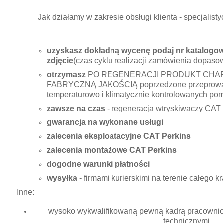
Jak działamy w zakresie obsługi klienta - specjali
uzyskasz dokładną wycenę podaj nr katalogowy
zdjęcie
(czas cyklu realizacji zamówienia dopasow
otrzymasz
PO REGENERACJI PRODUKT CHA
FABRYCZNĄ JAKOŚCIĄ poprzedzone przeprowad
temperaturowo i klimatycznie kontrolowanych po
zawsze na czas
- regeneracja wtryskiwaczy CAT 
gwarancja na wykonane usługi
zalecenia eksploatacyjne CAT Perkins
zalecenia montażowe CAT Perkins
dogodne warunki płatności
wysyłka
- firmami kurierskimi na terenie całego 
Inne:
wysoko wykwalifikowaną pewną kadrą pracownicz
technicznymi