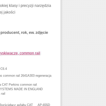
iej klasy i precyzji narzędzia
j jakości
producent, rok, ew. zdjęcie
skiwacze, common rail
 C6.4
s common rail 2641A303 regeneracja
a CAT Perkins common rail
SYSTEMS MADE IN ENGLAND
rail
ozściełacz asfaltu CAT AP-655D