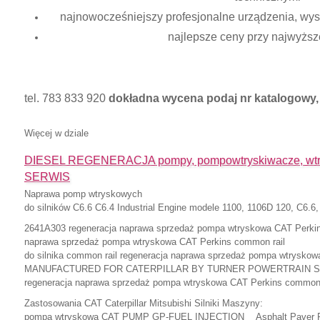
najnowocześniejszy profesjonalne urządzenia, wysok
najlepsze ceny przy najwyższe
tel. 783 833 920
dokładna wycena podaj nr katalogowy, 
Więcej w dziale
DIESEL REGENERACJA pompy, pompowtryskiwacze, wtry
SERWIS
Naprawa pomp wtryskowych
do silników C6.6 C6.4 Industrial Engine modele 1100, 1106D 120, C6.6,
2641A303 regeneracja naprawa sprzedaż pompa wtryskowa CAT Perkin
naprawa sprzedaż pompa wtryskowa CAT Perkins common rail
do silnika common rail regeneracja naprawa sprzedaż pompa wtryskow
MANUFACTURED FOR CATERPILLAR BY TURNER POWERTRAIN 
regeneracja naprawa sprzedaż pompa wtryskowa CAT Perkins common 
Zastosowania CAT Caterpillar Mitsubishi Silniki Maszyny:
pompa wtryskowa CAT PUMP GP-FUEL INJECTION Asphalt Paver R