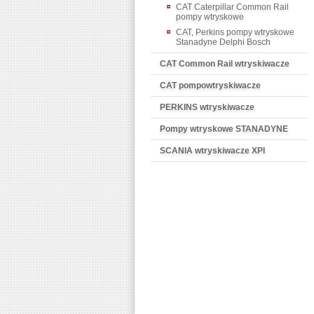
CAT Caterpillar Common Rail
pompy wtryskowe
CAT, Perkins pompy wtryskowe
Stanadyne Delphi Bosch
CAT Common Rail wtryskiwacze
CAT pompowtryskiwacze
PERKINS wtryskiwacze
Pompy wtryskowe STANADYNE
SCANIA wtryskiwacze XPI