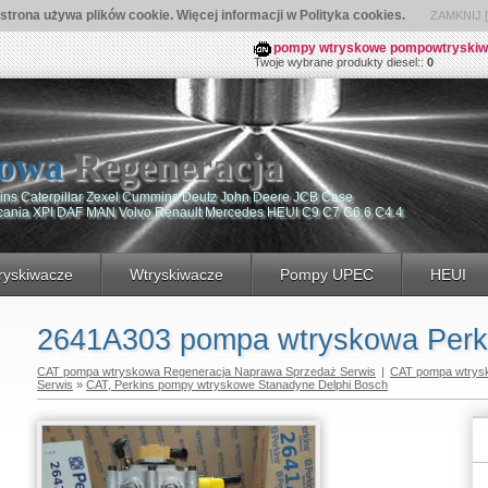
 strona używa plików cookie. Więcej informacji w Polityka cookies.
ZAMKNIJ [ 
pompy wtryskowe pompowtryskiwacz
Twoje wybrane produkty diesel::
0
owa
Regeneracja
ns Caterpillar Zexel Cummins Deutz John Deere JCB Case
Scania XPI DAF MAN Volvo Renault Mercedes HEUI C9 C7 C6.6 C4.4
yskiwacze
Wtryskiwacze
Pompy UPEC
HEUI
2641A303 pompa wtryskowa Perk
CAT pompa wtryskowa Regeneracja Naprawa Sprzedaż Serwis
|
CAT pompa wtrys
Serwis
»
CAT, Perkins pompy wtryskowe Stanadyne Delphi Bosch