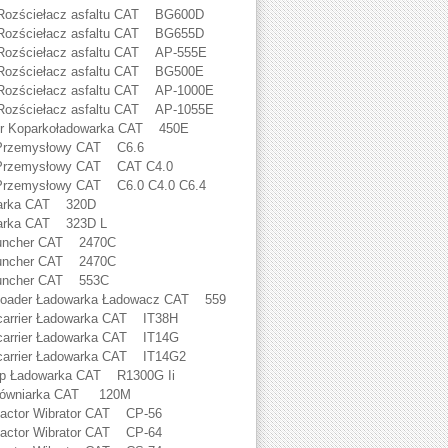
ozściełacz asfaltu CAT BG600D
ozściełacz asfaltu CAT BG655D
ozściełacz asfaltu CAT AP-555E
ozściełacz asfaltu CAT BG500E
ozściełacz asfaltu CAT AP-1000E
ozściełacz asfaltu CAT AP-1055E
r Koparkoładowarka CAT 450E
 Przemysłowy CAT C6.6
 Przemysłowy CAT CAT C4.0
Przemysłowy CAT C6.0 C4.0 C6.4
arka CAT 320D
arka CAT 323D L
uncher CAT 2470C
uncher CAT 2470C
Buncher CAT 553C
oader Ładowarka Ładowacz CAT 559
arrier Ładowarka CAT IT38H
arrier Ładowarka CAT IT14G
arrier Ładowarka CAT IT14G2
p Ładowarka CAT R1300G Ii
Równiarka CAT 120M
ctor Wibrator CAT CP-56
ctor Wibrator CAT CP-64