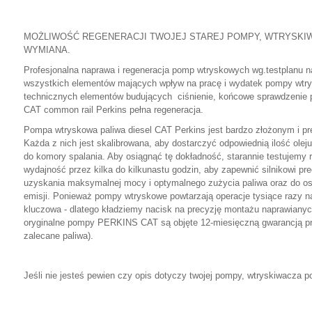
MOŻLIWOŚĆ REGENERACJI TWOJEJ STAREJ POMPY, WTRYSKI
WYMIANA.
Profesjonalna naprawa i regeneracja pomp wtryskowych wg.testplanu na
wszystkich elementów mających wpływ na pracę i wydatek pompy wtry
technicznych elementów budujących ciśnienie, końcowe sprawdzenie
CAT common rail Perkins pełna regeneracja.
Pompa wtryskowa paliwa diesel CAT Perkins jest bardzo złożonym i p
Każda z nich jest skalibrowana, aby dostarczyć odpowiednią ilość ole
do komory spalania. Aby osiągnąć tę dokładność, starannie testujem
wydajność przez kilka do kilkunastu godzin, aby zapewnić silnikowi pr
uzyskania maksymalnej mocy i optymalnego zużycia paliwa oraz do o
emisji. Ponieważ pompy wtryskowe powtarzają operacje tysiące razy n
kluczowa - dlatego kładziemy nacisk na precyzję montażu naprawian
oryginalne pompy PERKINS CAT są objęte 12-miesięczną gwarancją pr
zalecane paliwa).
Jeśli nie jesteś pewien czy opis dotyczy twojej pompy, wtryskiwacza po