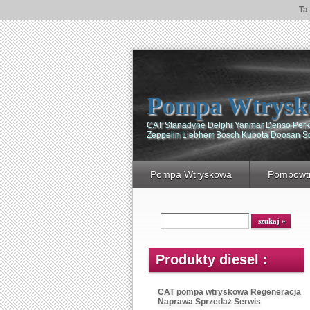
Ta
Pompa Wtrysk
CAT Stanadyne Delphi Yanmar Denso Perki
Zeppelin Liebherr Bosch Kubota Doosan 
Pompa Wtryskowa
Pompowtr
Produkty diesel :
CAT pompa wtryskowa Regeneracja
Naprawa Sprzedaż Serwis