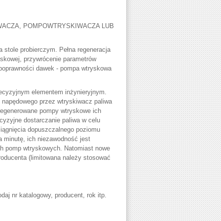
WACZA, POMPOWTRYSKIWACZA LUB
 stole probierczym. Pełna regeneracja
skowej, przywrócenie parametrów
 poprawności dawek - pompa wtryskowa
recyzyjnym elementem inżynieryjnym.
ju napędowego przez wtryskiwacz paliwa
y regenerowane pompy wtryskowe ich
ecyzyjne dostarczanie paliwa w celu
siągnięcia dopuszczalnego poziomu
a minutę, ich niezawodność jest
ych pomp wtryskowych. Natomiast nowe
oducenta (limitowana należy stosować
daj nr katalogowy, producent, rok itp.