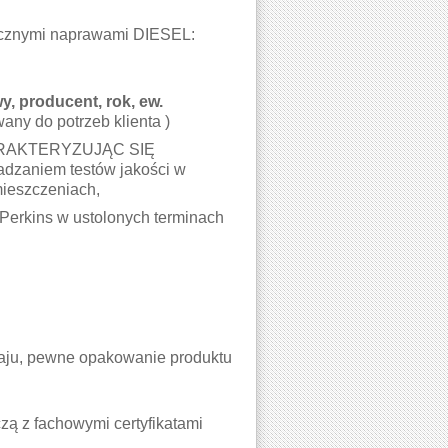
stycznymi naprawami DIESEL:
, producent, rok, ew.
any do potrzeb klienta )
RAKTERYZUJĄC SIĘ
zaniem testów jakości w
mieszczeniach,
Perkins w ustolonych terminach
kraju, pewne opakowanie produktu
ą z fachowymi certyfikatami