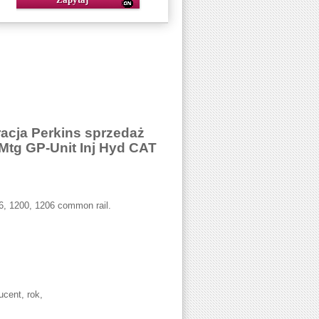
acja Perkins sprzedaż
tg GP-Unit Inj Hyd CAT
6, 1200, 1206 common rail.
cent, rok,