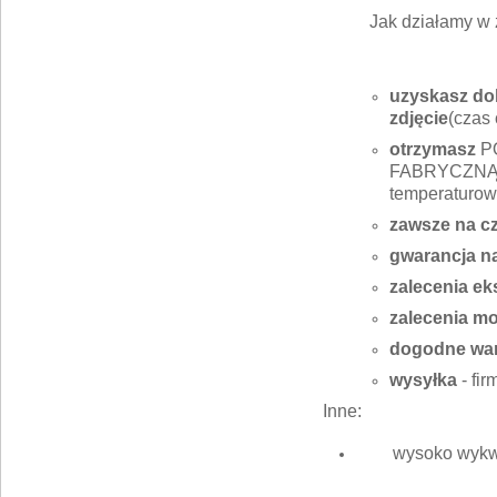
Jak działamy w 
uzyskasz dok
zdjęcie
(czas 
otrzymasz
P
FABRYCZNĄ J
temperaturow
zawsze na c
gwarancja n
zalecenia ek
zalecenia m
dogodne war
wysyłka
- fi
Inne:
wysoko wykwa