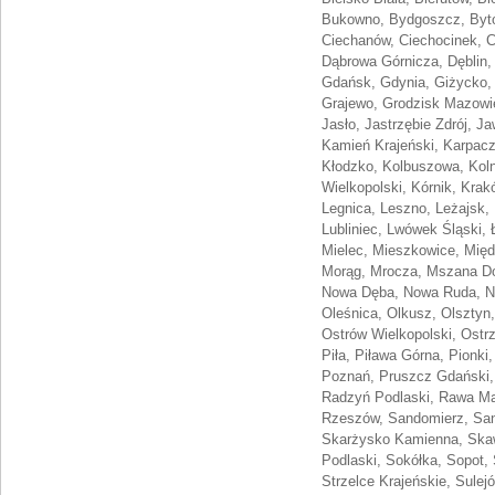
Bukowno, Bydgoszcz, Byto
Ciechanów, Ciechocinek, C
Dąbrowa Górnicza, Dęblin,
Gdańsk, Gdynia, Giżycko, 
Grajewo, Grodzisk Mazowiec
Jasło, Jastrzębie Zdrój, J
Kamień Krajeński, Karpacz
Kłodzko, Kolbuszowa, Koln
Wielkopolski, Kórnik, Krak
Legnica, Leszno, Leżajsk, 
Lubliniec, Lwówek Śląski,
Mielec, Mieszkowice, Międ
Morąg, Mrocza, Mszana Do
Nowa Dęba, Nowa Ruda, No
Oleśnica, Olkusz, Olsztyn
Ostrów Wielkopolski, Ostr
Piła, Piława Górna, Pionki
Poznań, Pruszcz Gdański,
Radzyń Podlaski, Rawa Ma
Rzeszów, Sandomierz, Sano
Skarżysko Kamienna, Skaw
Podlaski, Sokółka, Sopot,
Strzelce Krajeńskie, Sule