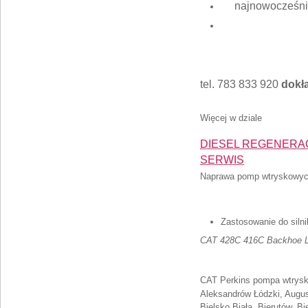
najnowocześnie
tel. 783 833 920
dokła
Więcej w dziale
DIESEL REGENERACJA
SERWIS
Naprawa pomp wtryskowy
Zastosowanie do sil
CAT 428C 416C Backhoe L
CAT Perkins pompa wtrysk
Aleksandrów Łódzki, August
Bielsko Biała, Bierutów, B