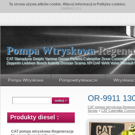
Ta strona używa plików cookie. Więcej informacji w Polityka cookies.
ZAMKNIJ [ X ]
Pompa Wtryskowa
Regener
CAT Stanadyne Delphi Yanmar Denso Perkins Caterpillar Zexel Cummins De
Zeppelin Liebherr Bosch Kubota Doosan Scania XPI DAF MAN Volvo Renault
Pompa Wtryskowa
Pompowtryskiwacze
Wtryskiwac
OR-9911 130
CAT pompa wtryskowa Regener
Serwis
»
CAT Caterpillar Comm
Produkty diesel :
CAT pompa wtryskowa Regeneracja