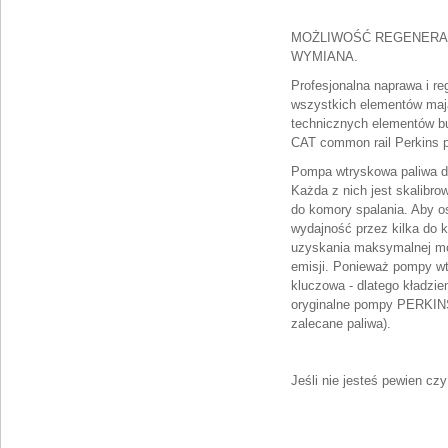
MOŻLIWOŚĆ REGENERA
WYMIANA.
Profesjonalna naprawa i r
wszystkich elementów maj
technicznych elementów b
CAT common rail Perkins p
Pompa wtryskowa paliwa di
Każda z nich jest skalibr
do komory spalania. Aby o
wydajność przez kilka do k
uzyskania maksymalnej mo
emisji. Ponieważ pompy wt
kluczowa - dlatego kładz
oryginalne pompy PERKINS
zalecane paliwa).
Jeśli nie jesteś pewien cz