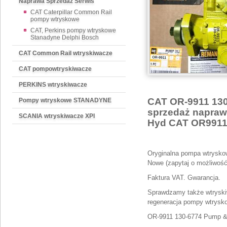
Naprawa Sprzedaż Serwis
CAT Caterpillar Common Rail
pompy wtryskowe
CAT, Perkins pompy wtryskowe
Stanadyne Delphi Bosch
CAT Common Rail wtryskiwacze
CAT pompowtryskiwacze
PERKINS wtryskiwacze
CAT OR-9911 130
Pompy wtryskowe STANADYNE
sprzedaż napraw
SCANIA wtryskiwacze XPI
Hyd CAT OR9911
Oryginalna pompa wtrysko
Nowe (zapytaj o możliwość 
Faktura VAT. Gwarancja.
Sprawdzamy także wtryski
regeneracja pompy wtrysko
OR-9911 130-6774 Pump & 