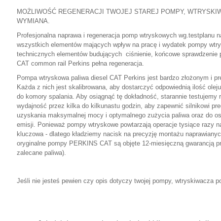
MOŻLIWOŚĆ REGENERACJI TWOJEJ STAREJ POMPY, WTRYSKI
WYMIANA.
Profesjonalna naprawa i regeneracja pomp wtryskowych wg.testplanu na
wszystkich elementów mających wpływ na pracę i wydatek pompy wtry
technicznych elementów budujących ciśnienie, końcowe sprawdzenie
CAT common rail Perkins pełna regeneracja.
Pompa wtryskowa paliwa diesel CAT Perkins jest bardzo złożonym i p
Każda z nich jest skalibrowana, aby dostarczyć odpowiednią ilość ole
do komory spalania. Aby osiągnąć tę dokładność, starannie testujem
wydajność przez kilka do kilkunastu godzin, aby zapewnić silnikowi pr
uzyskania maksymalnej mocy i optymalnego zużycia paliwa oraz do o
emisji. Ponieważ pompy wtryskowe powtarzają operacje tysiące razy n
kluczowa - dlatego kładziemy nacisk na precyzję montażu naprawian
oryginalne pompy PERKINS CAT są objęte 12-miesięczną gwarancją pr
zalecane paliwa).
Jeśli nie jesteś pewien czy opis dotyczy twojej pompy, wtryskiwacza po