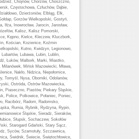
odzież, Chojnów, Chorzów, Choszczno,
ersk, Częstochowa, Człuchów, Dąbie,
iałdowo, Dzierżoniów, Elbląg, Ełk,
ołdap, Gorzów Wielkopolski, Gostyń,
, Iłża, Inowrocław, Jarocin, Jarosław,
Józefów, Kalisz, Kalisz Pomorski,
ce, Kępno, Kielce, Kleczew, Kluczbork,
lin, Kościan, Kozienice, Koźmin
ielkopolski, Kutno, Kwidzyn, Legionowo,
 Lubartów, Lubawa, Lubin, Lublin,
dź, Łuków, Malbork, Marki, Miastko,
e, Milanówek, Mińsk Mazowiecki, Mława,
nice, Nakło, Nidzica, Niepołomice,
 Tomyśl, Nysa, Oborniki, Odolanów,
rzyski, Ostróda, Ostrów Mazowiecka,
n, Piaseczno, Piastów, Piekary Śląskie,
sk, Police, Polkowice, Połaniec, Poniec,
wo, Racibórz, Radom, Radomsko,
ąska, Rumia, Rybnik, Rydzyna, Rypin,
emianowice Śląskie, Sieradz, Sieraków,
łubice, Słupsk, Sochaczew, Sokołów
ński, Starogard Gdański, Stary Sącz,
zędz, Syców, Szamotuły, Szczawnica,
ica, Świdnik, Świecie, Świętochłowice,