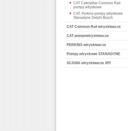
CAT Caterpillar Common Rail
pompy wtryskowe
CAT, Perkins pompy wtryskowe
Stanadyne Delphi Bosch
CAT Common Rail wtryskiwacze
CAT pompowtryskiwacze
PERKINS wtryskiwacze
Pompy wtryskowe STANADYNE
SCANIA wtryskiwacze XPI