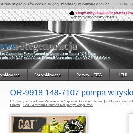
 strona używa plików cookie. Więcej informacji w Polityka cookies.
ZAMKNIJ [ 
pompy wtryskowe pompowtryskiwacz
Twoje wybrane produkty diesel::
0
owa
Regeneracja
ns Caterpillar Zexel Cummins Deutz John Deere JCB Case
Scania XPI DAF MAN Volvo Renault Mercedes HEUI C9 C7 C6.6 C4.4
yskiwacze
Wtryskiwacze
Pompy UPEC
HEUI
OR-9918 148-7107 pompa wtrysk
CAT pompa wtryskowa Regeneracja Naprawa Sprzedaż Serwis
|
CAT pompa wtrys
Serwis
»
CAT Caterpillar Common Rail pompy wtryskowe