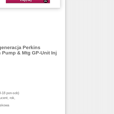
eneracja Perkins
 Pump & Mtg GP-Unit Inj
8-18 pon-sob)
cent, rok,
yskowa