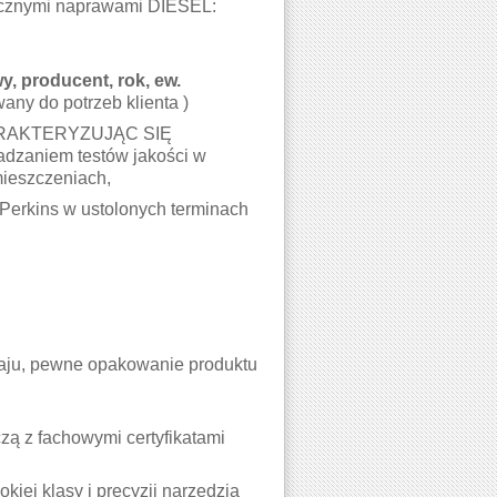
stycznymi naprawami DIESEL:
, producent, rok, ew.
any do potrzeb klienta )
RAKTERYZUJĄC SIĘ
zaniem testów jakości w
mieszczeniach,
Perkins w ustolonych terminach
kraju, pewne opakowanie produktu
ą z fachowymi certyfikatami
iej klasy i precyzji narzędzia