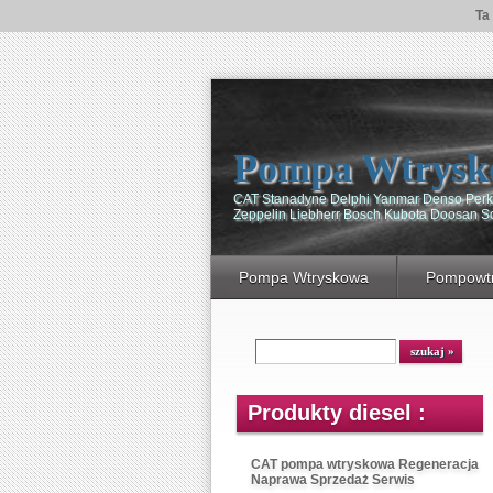
Ta
Pompa Wtrysk
CAT Stanadyne Delphi Yanmar Denso Perki
Zeppelin Liebherr Bosch Kubota Doosan 
Pompa Wtryskowa
Pompowtr
Produkty diesel :
CAT pompa wtryskowa Regeneracja
Naprawa Sprzedaż Serwis