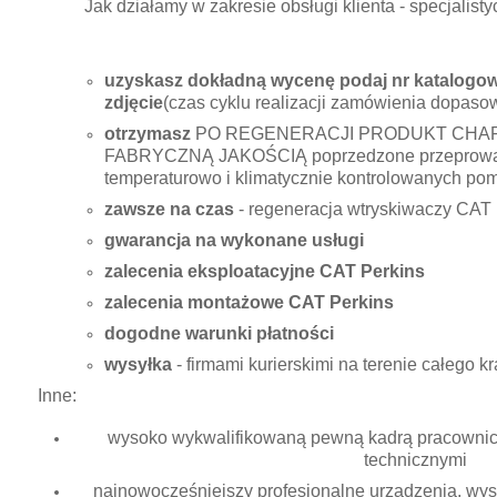
Jak działamy w zakresie obsługi klienta - specjali
uzyskasz dokładną wycenę podaj nr katalogowy
zdjęcie
(czas cyklu realizacji zamówienia dopasow
otrzymasz
PO REGENERACJI PRODUKT CHA
FABRYCZNĄ JAKOŚCIĄ poprzedzone przeprowad
temperaturowo i klimatycznie kontrolowanych po
zawsze na czas
- regeneracja wtryskiwaczy CAT 
gwarancja na wykonane usługi
zalecenia eksploatacyjne CAT Perkins
zalecenia montażowe CAT Perkins
dogodne warunki płatności
wysyłka
- firmami kurierskimi na terenie całego 
Inne:
wysoko wykwalifikowaną pewną kadrą pracownicz
technicznymi
najnowocześniejszy profesjonalne urządzenia, wysok