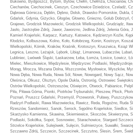
Bukowno, Bydgoszcz, Bytom, Bytów, Chełm, Chełmża, Chocianów, Ch
Ciechanów, Ciechocinek, Cieszyn, Czechowice Dziedzice, Czeladź, Cz
Dąbrowa Górnicza, Dęblin, Dębno, Dolsk, Drawsko Pomorskie, Dukla, Dz
Gdańsk, Gdynia, Giżycko, Głogów, Głowno, Gniezno, Golub Dobrzyń, G
Grajewo, Grodzisk Mazowiecki, Grodzisk Wielkopolski, Grudziądz, Iława
Jasło, Jastrzębie Zdrój, Jawor, Jaworzno, Jedlina Zdrój, Jelenia Góra, 
Kamień Krajeński, Karpacz, Kartuzy, Katowice, Kędzierzyn Koźle, Kępi
Kłodzko, Kolbuszowa, Kolno, Koło, Kołobrzeg, Konin, Kostrzyn, Kosza
Wielkopolski, Kórnik, Kraków, Kraśnik, Krotoszyn, Kruszwica, Książ W
Legnica, Leszno, Leżajsk, Lębork, Libiąż, Limanowa, Lubaczów, Lubań,
Lubliniec, Lwówek Śląski, Łaskarzew, Łeba, Łomża, Łosice, Łowicz, Łó
Mielec, Mieszkowice, Międzylesie, Międzyrzec Podlaski, Międzyzdroj
Morąg, Mrocza, Mszana Dolna, Mszczonów, Mysłowice, Myszków, Myśle
Nowa Dęba, Nowa Ruda, Nowa Sól, Nowe, Nowogard, Nowy Sącz, Nowy,
Oleśnica, Olkusz, Olsztyn, Opole Dukla, Ostroróg, Ostrowiec Świętok
Ostrów Wielkopolski, Ostrzeszów, Oświęcim, Otwock, Pabianice, Pelpli
Piła, Piława Górna, Pionki, Piotrków Trybunalski, Pleszew, Płock, Płoń
Poznań, Pruszcz Gdański, Przemyśl, Przeworsk, Puławy, Puszczyko
Radzyń Podlaski, Rawa Mazowiecka, Rawicz, Reda, Rogoźno, Ruda Śl
Rzeszów, Sandomierz, Sanok, Serock, Sępólno Krajeńskie, Siedlce, Si
Skarżysko Kamienna, Skawina, Skierniewice, Skoczów, Skwierzyna, S
Podlaski, Sokółka, Sopot, Sosnowiec, Starachowice, Stargard Szczeci
Strzelce Krajeńskie, Sulejówek, Sulęcin, Sulmierzyce, Suwałki, Swar
Szczawno Zdrój, Szczecin, Szczecinek, Szczytno, Ślesin, Śrem, Świdn