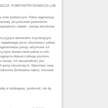
WACZA, POMPOWTRYSKIWACZA LUB
 stole probierczym. Pełna regeneracja
skowej, przywrócenie parametrów
 poprawności dawek - pompa wtryskowa
recyzyjnym elementem inżynieryjnym.
ju napędowego przez wtryskiwacz paliwa
y regenerowane pompy wtryskowe ich
ecyzyjne dostarczanie paliwa w celu
siągnięcia dopuszczalnego poziomu
a minutę, ich niezawodność jest
ych pomp wtryskowych. Natomiast nowe
oducenta (limitowana należy stosować
daj nr katalogowy, producent, rok itp.