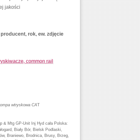
j jakości
producent, rok, ew. zdjęcie
skiwacze, common rail
Pompa wtryskowa CA
T
 & Mtg GP-Unit Inj Hyd cała Polska:
ogard, Biały Bór, Bielsk Podlaski,
ków, Braniewo, Brodnica, Brusy, Brzeg,