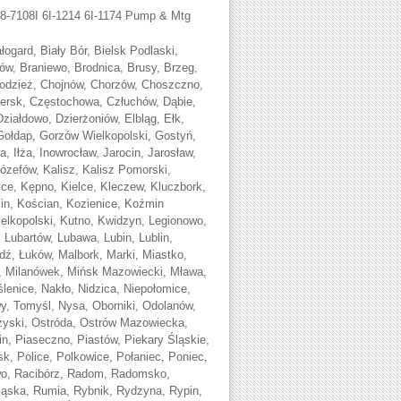
-7108I 6I-1214 6I-1174
Pump & Mtg
ogard, Biały Bór, Bielsk Podlaski,
ków, Braniewo, Brodnica, Brusy, Brzeg,
odzież, Chojnów, Chorzów, Choszczno,
ersk, Częstochowa, Człuchów, Dąbie,
iałdowo, Dzierżoniów, Elbląg, Ełk,
ołdap, Gorzów Wielkopolski, Gostyń,
, Iłża, Inowrocław, Jarocin, Jarosław,
Józefów, Kalisz, Kalisz Pomorski,
ce, Kępno, Kielce, Kleczew, Kluczbork,
lin, Kościan, Kozienice, Koźmin
ielkopolski, Kutno, Kwidzyn, Legionowo,
 Lubartów, Lubawa, Lubin, Lublin,
dź, Łuków, Malbork, Marki, Miastko,
e, Milanówek, Mińsk Mazowiecki, Mława,
nice, Nakło, Nidzica, Niepołomice,
 Tomyśl, Nysa, Oborniki, Odolanów,
rzyski, Ostróda, Ostrów Mazowiecka,
n, Piaseczno, Piastów, Piekary Śląskie,
sk, Police, Polkowice, Połaniec, Poniec,
wo, Racibórz, Radom, Radomsko,
ąska, Rumia, Rybnik, Rydzyna, Rypin,