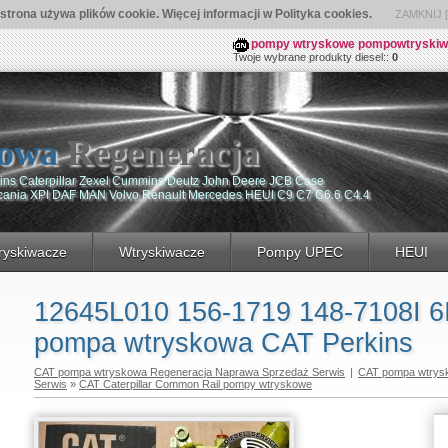
 strona używa plików cookie. Więcej informacji w Polityka cookies.
ZAMKNIJ [ 
pompy wtryskowe pompowtryskiwacz
Twoje wybrane produkty diesel::
0
owa
Regeneracja
ns Caterpillar Zexel Cummins Deutz John Deere JCB Case
Scania XPI DAF MAN Volvo Renault Mercedes HEUI C9 C7 C6.6 C4.4
yskiwacze
Wtryskiwacze
Pompy UPEC
HEUI
12645L010 156-1719 148-7108I 6I
pompa wtryskowa CAT Perkins
CAT pompa wtryskowa Regeneracja Naprawa Sprzedaż Serwis
|
CAT pompa wtrys
Serwis
»
CAT Caterpillar Common Rail pompy wtryskowe