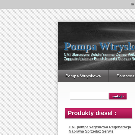
Ta
Pompa Wtrysk
CAT Stanadyne Delphi Yanmar Denso Perki
Zeppelin Liebherr Bosch Kubota Doosan 
Pompa Wtryskowa
Pompowtr
Produkty diesel :
CAT pompa wtryskowa Regeneracja
Naprawa Sprzedaż Serwis