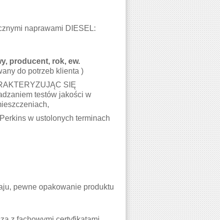
stycznymi naprawami DIESEL:
, producent, rok, ew.
any do potrzeb klienta )
RAKTERYZUJĄC SIĘ
zaniem testów jakości w
mieszczeniach,
Perkins w ustolonych terminach
kraju, pewne opakowanie produktu
ą z fachowymi certyfikatami