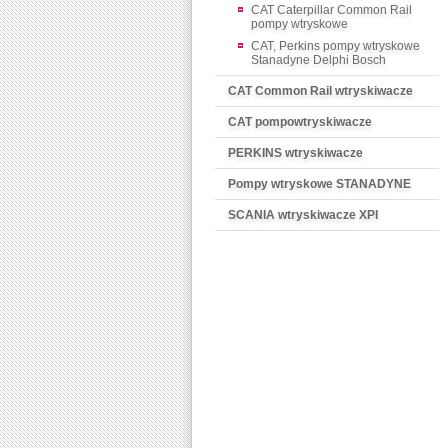
CAT Caterpillar Common Rail
pompy wtryskowe
CAT, Perkins pompy wtryskowe
Stanadyne Delphi Bosch
CAT Common Rail wtryskiwacze
CAT pompowtryskiwacze
PERKINS wtryskiwacze
Pompy wtryskowe STANADYNE
SCANIA wtryskiwacze XPI