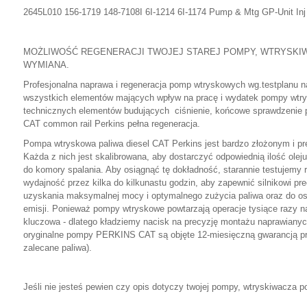
2645L010 156-1719 148-7108I 6I-1214 6I-1174 Pump & Mtg GP-Unit Inj
MOŻLIWOŚĆ REGENERACJI TWOJEJ STAREJ POMPY, WTRYSKI
WYMIANA.
Profesjonalna naprawa i regeneracja pomp wtryskowych wg.testplanu na
wszystkich elementów mających wpływ na pracę i wydatek pompy wtry
technicznych elementów budujących ciśnienie, końcowe sprawdzenie
CAT common rail Perkins pełna regeneracja.
Pompa wtryskowa paliwa diesel CAT Perkins jest bardzo złożonym i p
Każda z nich jest skalibrowana, aby dostarczyć odpowiednią ilość ole
do komory spalania. Aby osiągnąć tę dokładność, starannie testujem
wydajność przez kilka do kilkunastu godzin, aby zapewnić silnikowi pr
uzyskania maksymalnej mocy i optymalnego zużycia paliwa oraz do o
emisji. Ponieważ pompy wtryskowe powtarzają operacje tysiące razy n
kluczowa - dlatego kładziemy nacisk na precyzję montażu naprawian
oryginalne pompy PERKINS CAT są objęte 12-miesięczną gwarancją pr
zalecane paliwa).
Jeśli nie jesteś pewien czy opis dotyczy twojej pompy, wtryskiwacza po