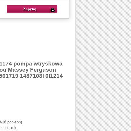
I-1174 pompa wtryskowa
itou Massey Ferguson
561719 1487108I 6I1214
8-18 pon-sob)
cent, rok,