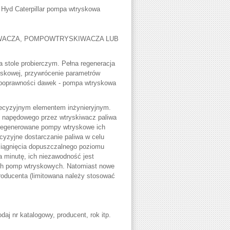
 Hyd Caterpillar pompa wtryskowa
WACZA, POMPOWTRYSKIWACZA LUB
 stole probierczym. Pełna regeneracja
skowej, przywrócenie parametrów
 poprawności dawek - pompa wtryskowa
recyzyjnym elementem inżynieryjnym.
ju napędowego przez wtryskiwacz paliwa
y regenerowane pompy wtryskowe ich
ecyzyjne dostarczanie paliwa w celu
siągnięcia dopuszczalnego poziomu
a minutę, ich niezawodność jest
ych pomp wtryskowych. Natomiast nowe
oducenta (limitowana należy stosować
daj nr katalogowy, producent, rok itp.