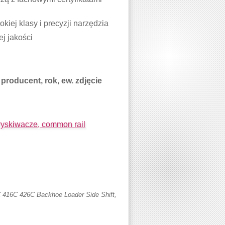
iej klasy i precyzji narzędzia
j jakości
producent, rok, ew. zdjęcie
skiwacze, common rail
416C 426C Backhoe Loader Side Shift,