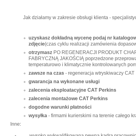
Jak działamy w zakresie obsługi klienta - specjali
uzyskasz dokładną wycenę podaj nr katalogowy
zdjęcie
(czas cyklu realizacji zamówienia dopasow
otrzymasz
PO REGENERACJI PRODUKT CHA
FABRYCZNĄ JAKOŚCIĄ poprzedzone przeprowad
temperaturowo i klimatycznie kontrolowanych po
zawsze na czas
- regeneracja wtryskiwaczy CAT 
gwarancja na wykonane usługi
zalecenia eksploatacyjne CAT Perkins
zalecenia montażowe CAT Perkins
dogodne warunki płatności
wysyłka
- firmami kurierskimi na terenie całego 
Inne:
wysoko wykwalifikowaną pewną kadrą pracownicz