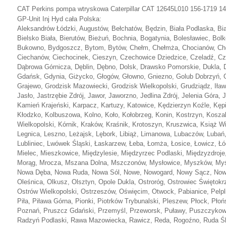
CAT Perkins pompa wtryskowa Caterpillar
CAT 12645L010 156-1719 148
GP-Unit Inj Hyd cała Polska:
Aleksandrów Łódzki, Augustów, Bełchatów, Będzin, Biała Podlaska, Biał
Bielsko Biała, Bierutów, Bieżuń, Bochnia, Bogatynia, Bolesławiec, Bol
Bukowno, Bydgoszcz, Bytom, Bytów, Chełm, Chełmża, Chocianów, Ch
Ciechanów, Ciechocinek, Cieszyn, Czechowice Dziedzice, Czeladź, Cz
Dąbrowa Górnicza, Dęblin, Dębno, Dolsk, Drawsko Pomorskie, Dukla, Dz
Gdańsk, Gdynia, Giżycko, Głogów, Głowno, Gniezno, Golub Dobrzyń, G
Grajewo, Grodzisk Mazowiecki, Grodzisk Wielkopolski, Grudziądz, Iława
Jasło, Jastrzębie Zdrój, Jawor, Jaworzno, Jedlina Zdrój, Jelenia Góra, 
Kamień Krajeński, Karpacz, Kartuzy, Katowice, Kędzierzyn Koźle, Kępi
Kłodzko, Kolbuszowa, Kolno, Koło, Kołobrzeg, Konin, Kostrzyn, Kosza
Wielkopolski, Kórnik, Kraków, Kraśnik, Krotoszyn, Kruszwica, Książ W
Legnica, Leszno, Leżajsk, Lębork, Libiąż, Limanowa, Lubaczów, Lubań,
Lubliniec, Lwówek Śląski, Łaskarzew, Łeba, Łomża, Łosice, Łowicz, Łó
Mielec, Mieszkowice, Międzylesie, Międzyrzec Podlaski, Międzyzdroj
Morąg, Mrocza, Mszana Dolna, Mszczonów, Mysłowice, Myszków, Myśle
Nowa Dęba, Nowa Ruda, Nowa Sól, Nowe, Nowogard, Nowy Sącz, Nowy,
Oleśnica, Olkusz, Olsztyn, Opole Dukla, Ostroróg, Ostrowiec Świętok
Ostrów Wielkopolski, Ostrzeszów, Oświęcim, Otwock, Pabianice, Pelpli
Piła, Piława Górna, Pionki, Piotrków Trybunalski, Pleszew, Płock, Płoń
Poznań, Pruszcz Gdański, Przemyśl, Przeworsk, Puławy, Puszczyko
Radzyń Podlaski, Rawa Mazowiecka, Rawicz, Reda, Rogoźno, Ruda Śl